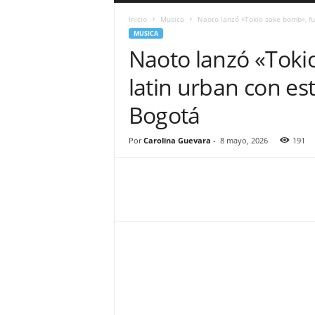
a
Inicio
Musica
Naoto lanzó «Tokio sake bomb», fu
r
MUSICA
a
Naoto lanzó «Toki
n
d
latin urban con es
u
l
Bogotá
a
.
C
Por
Carolina Guevara
-
8 mayo, 2026
191
O
N
o
t
i
c
i
a
s
d
e