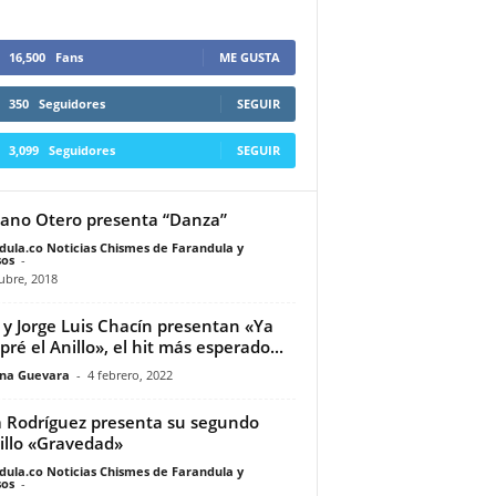
16,500
Fans
ME GUSTA
350
Seguidores
SEGUIR
3,099
Seguidores
SEGUIR
ano Otero presenta “Danza”
dula.co Noticias Chismes de Farandula y
os
-
ubre, 2018
 y Jorge Luis Chacín presentan «Ya
ré el Anillo», el hit más esperado...
ina Guevara
-
4 febrero, 2022
 Rodríguez presenta su segundo
illo «Gravedad»
dula.co Noticias Chismes de Farandula y
os
-