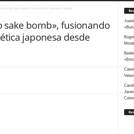
sionando latin urban con estética japonesa desde...
Rec
Juani
o sake bomb», fusionando
«Buru
tética japonesa desde
Bogot
Morat
Beéle
«Boro
Cater
Velan
Carol
Jaram
Colo
Re