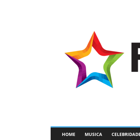
–
HOME
MUSICA
CELEBRIDAD
F