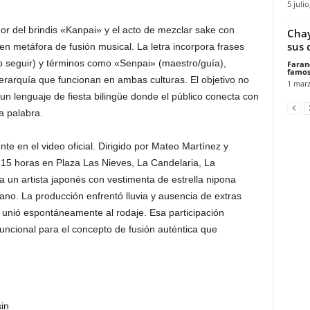
5 julio
or del brindis «Kanpai» y el acto de mezclar sake con
Chay
sus 
en metáfora de fusión musical. La letra incorpora frases
seguir) y términos como «Senpai» (maestro/guía),
Faran
famos
erarquía que funcionan en ambas culturas. El objetivo no
1 marz
 un lenguaje de fiesta bilingüe donde el público conecta con
a palabra.
te en el video oficial. Dirigido por Mateo Martínez y
e 15 horas en Plaza Las Nieves, La Candelaria, La
un artista japonés con vestimenta de estrella nipona
no. La producción enfrentó lluvia y ausencia de extras
 unió espontáneamente al rodaje. Esa participación
uncional para el concepto de fusión auténtica que
in