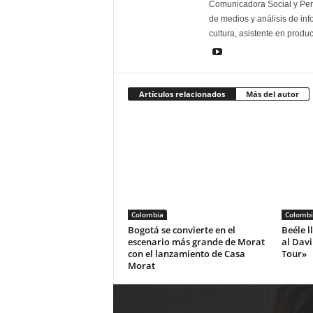
Comunicadora Social y Peri
de medios y análisis de inf
cultura, asistente en produ
Artículos relacionados
Más del autor
Colombia
Colombi
Bogotá se convierte en el
Beéle l
escenario más grande de Morat
al Dav
con el lanzamiento de Casa
Tour»
Morat