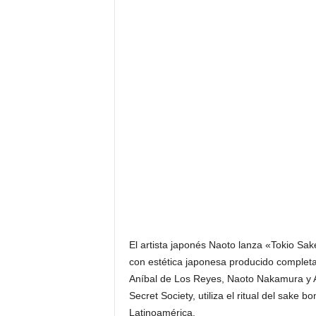
F
a
m
o
s
o
s
El artista japonés Naoto lanza «Tokio Sak
con estética japonesa producido complet
Aníbal de Los Reyes, Naoto Nakamura y
Secret Society, utiliza el ritual del sake
Latinoamérica.