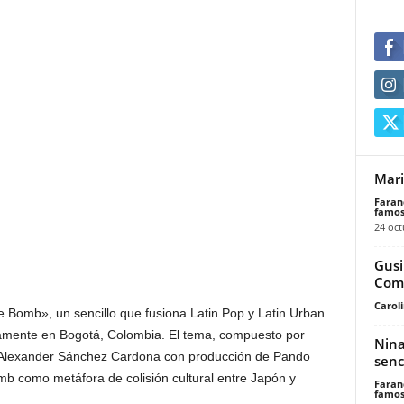
Mari
Faran
famos
24 oct
Gusi
Comp
Carol
e Bomb», un sencillo que fusiona Latin Pop y Latin Urban
amente en Bogotá, Colombia. El tema, compuesto por
Nina
 Alexander Sánchez Cardona con producción de Pando
senc
 bomb como metáfora de colisión cultural entre Japón y
Faran
famos