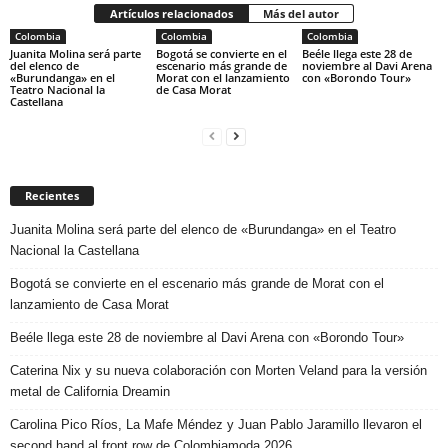
Artículos relacionados
Más del autor
Colombia
Colombia
Colombia
Juanita Molina será parte
Bogotá se convierte en el
Beéle llega este 28 de
del elenco de
escenario más grande de
noviembre al Davi Arena
«Burundanga» en el
Morat con el lanzamiento
con «Borondo Tour»
Teatro Nacional la
de Casa Morat
Castellana
Recientes
Juanita Molina será parte del elenco de «Burundanga» en el Teatro
Nacional la Castellana
Bogotá se convierte en el escenario más grande de Morat con el
lanzamiento de Casa Morat
Beéle llega este 28 de noviembre al Davi Arena con «Borondo Tour»
Caterina Nix y su nueva colaboración con Morten Veland para la versión
metal de California Dreamin
Carolina Pico Ríos, La Mafe Méndez y Juan Pablo Jaramillo llevaron el
second hand al front row de Colombiamoda 2026