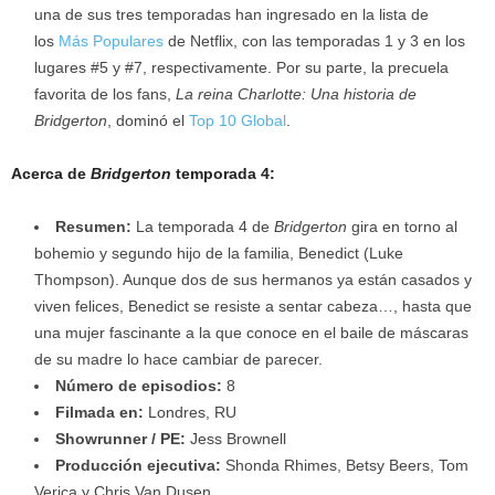
una de sus tres temporadas han ingresado en la lista de
los
Más Populares
de Netflix, con las temporadas 1 y 3 en los
lugares #5 y #7, respectivamente. Por su parte, la precuela
favorita de los fans,
La reina Charlotte: Una historia de
Bridgerton
, dominó el
Top 10 Global
.
Acerca de
Bridgerton
temporada 4:
Resumen:
La temporada 4 de
Bridgerton
gira en torno al
bohemio y segundo hijo de la familia, Benedict (Luke
Thompson). Aunque dos de sus hermanos ya están casados y
viven felices, Benedict se resiste a sentar cabeza…, hasta que
una mujer fascinante a la que conoce en el baile de máscaras
de su madre lo hace cambiar de parecer.
Número de episodios:
8
Filmada en:
Londres, RU
Showrunner / PE:
Jess Brownell
Producción ejecutiva:
Shonda Rhimes, Betsy Beers, Tom
Verica y Chris Van Dusen