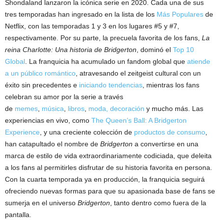
Shondaland lanzaron la icónica serie en 2020. Cada una de sus
tres temporadas han ingresado en la lista de los
Más Populares
de
Netflix, con las temporadas 1 y 3 en los lugares #5 y #7,
respectivamente. Por su parte, la precuela favorita de los fans,
La
reina Charlotte: Una historia de Bridgerton
, dominó el
Top 10
Global
. La franquicia ha acumulado un fandom global que
atiende
a un público romántico
, atravesando el zeitgeist cultural con un
éxito sin precedentes e
iniciando tendencias
, mientras los fans
celebran su amor por la serie a través
de
memes
,
música
,
libros
,
moda, decoración
y mucho más. Las
experiencias en vivo, como
The Queen’s Ball: A Bridgerton
Experience
, y una creciente colección de
productos de consumo
,
han catapultado el nombre de
Bridgerton
a convertirse en una
marca de estilo de vida extraordinariamente codiciada, que deleita
a los fans al permitirles disfrutar de su historia favorita en persona.
Con la cuarta temporada ya en producción, la franquicia seguirá
ofreciendo nuevas formas para que su apasionada base de fans se
sumerja en el universo
Bridgerton
, tanto dentro como fuera de la
pantalla.