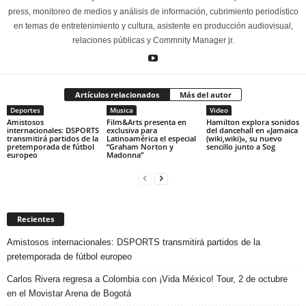
press, monitoreo de medios y análisis de información, cubrimiento periodístico
en temas de entretenimiento y cultura, asistente en producción audiovisual,
relaciones públicas y Commnity Manager jr.
Artículos relacionados
Más del autor
Deportes
Musica
Video
Amistosos
Film&Arts presenta en
Hamilton explora sonidos
internacionales: DSPORTS
exclusiva para
del dancehall en «Jamaica
transmitirá partidos de la
Latinoamérica el especial
(wiki,wiki)», su nuevo
pretemporada de fútbol
“Graham Norton y
sencillo junto a Sog
europeo
Madonna”
Recientes
Amistosos internacionales: DSPORTS transmitirá partidos de la
pretemporada de fútbol europeo
Carlos Rivera regresa a Colombia con ¡Vida México! Tour, 2 de octubre
en el Movistar Arena de Bogotá