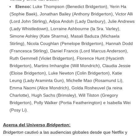
Elenco:
Luke Thompson (Benedict Bridgerton), Yerin Ha
(Sophie Baek), Jonathan Bailey (Anthony Bridgerton), Victor Alli
(Lord John Stirling), Adjoa Andoh (Lady Danbury), Julie Andrews
(Lady Whistledown), Lorraine Ashbourne (la Sra. Varley),
Simone Ashley (Kate Sharma), Masali Baduza (Michaela
Stirling), Nicola Coughlan (Penelope Bridgerton), Hannah Dodd
(Francesca Stirling), Daniel Francis (Lord Marcus Anderson),
Ruth Gemmell (Violet Bridgerton), Florence Hunt (Hyacinth
Bridgerton), Martins Imhangbe (Will Mondrich), Claudia Jessie
(Eloise Bridgerton), Luke Newton (Colin Bridgerton), Katie
Leung (Lady Araminta Gun), Michelle Mao (Rosamund Li),
Emma Naomi (Alice Mondrich), Golda Rosheuvel (la reina
Charlotte), Hugh Sachs (Brimsley), Will Tilston (Gregory
Bridgerton), Polly Walker (Portia Featherington) e Isabella Wei
(Posy Li).
Acerca del Universo
Bridgerton
:
Bridgerton
cautivó a las audiencias globales desde que Netflix y