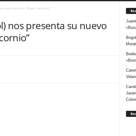
su nuevo sencillo “Mujer unicornio”
Rec
Juani
l) nos presenta su nuevo
«Buru
cornio”
Bogot
Morat
Beéle
«Boro
Cater
Velan
Carol
Jaram
Colo
Re