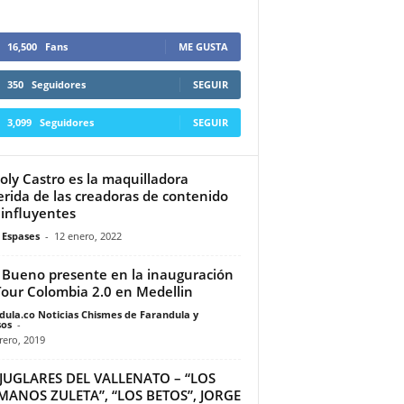
16,500
Fans
ME GUSTA
350
Seguidores
SEGUIR
3,099
Seguidores
SEGUIR
ly Castro es la maquilladora
erida de las creadoras de contenido
influyentes
 Espases
-
12 enero, 2022
 Bueno presente en la inauguración
Tour Colombia 2.0 en Medellin
dula.co Noticias Chismes de Farandula y
os
-
rero, 2019
JUGLARES DEL VALLENATO – “LOS
ANOS ZULETA”, “LOS BETOS”, JORGE