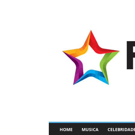
–
HOME
MUSICA
CELEBRIDAD
F