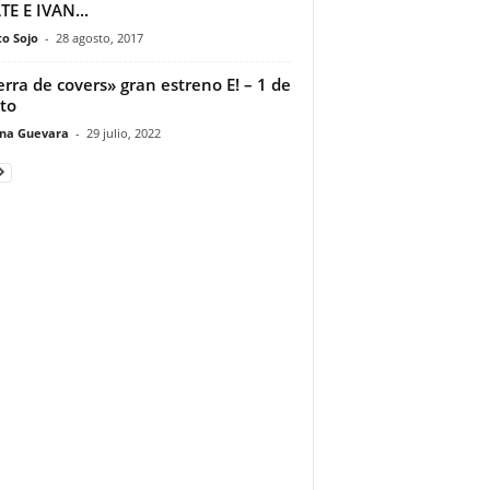
E E IVAN...
to Sojo
-
28 agosto, 2017
rra de covers» gran estreno E! – 1 de
to
ina Guevara
-
29 julio, 2022