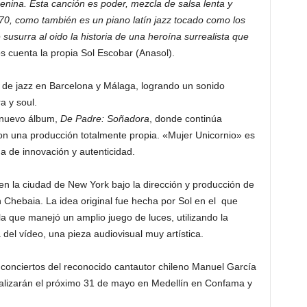
enina. Esta canción es poder, mezcla de salsa lenta y
 70, como también es un piano latín jazz tocado como los
susurra al oido la historia de una heroína surrealista que
os cuenta la propia Sol Escobar (Anasol).
 de jazz en Barcelona y Málaga, logrando un sonido
ra y soul.
 nuevo álbum,
De Padre: Soñadora
, donde continúa
con una producción totalmente propia. «Mujer Unicornio» es
a de innovación y autenticidad.
 en la ciudad de New York bajo la dirección y producción de
n Chebaia. La idea original fue hecha por Sol en el que
la que manejó un amplio juego de luces, utilizando la
a del vídeo, una pieza audiovisual muy artística.
 conciertos del reconocido cantautor chileno Manuel García
ealizarán el próximo 31 de mayo en Medellín en Confama y