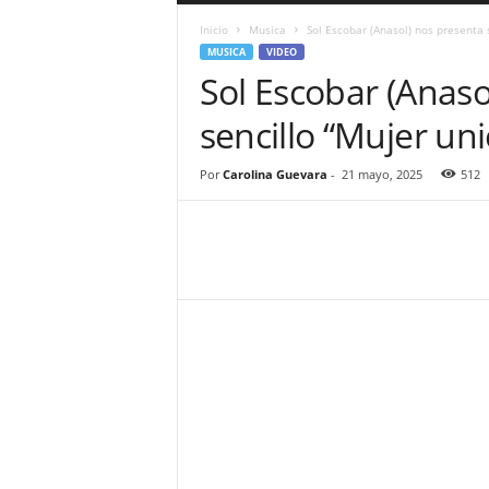
a
Inicio
Musica
Sol Escobar (Anasol) nos presenta 
r
MUSICA
VIDEO
a
Sol Escobar (Anaso
n
d
sencillo “Mujer uni
u
l
a
Por
Carolina Guevara
-
21 mayo, 2025
512
.
C
O
N
o
t
i
c
i
a
s
d
e