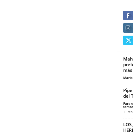
Maho
pref
más 
Maria
Pipe
del 
Faran
famos
11 feb
LOS 
HERM