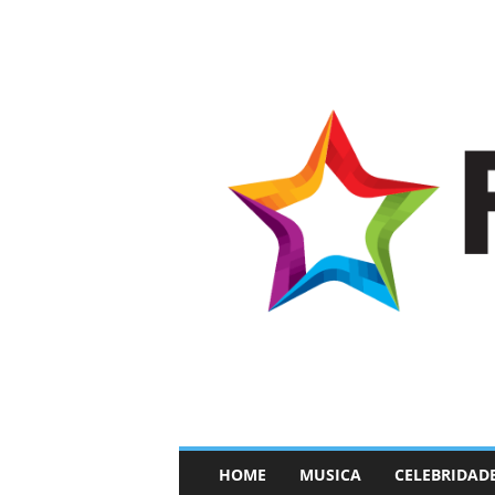
–
HOME
MUSICA
CELEBRIDAD
F