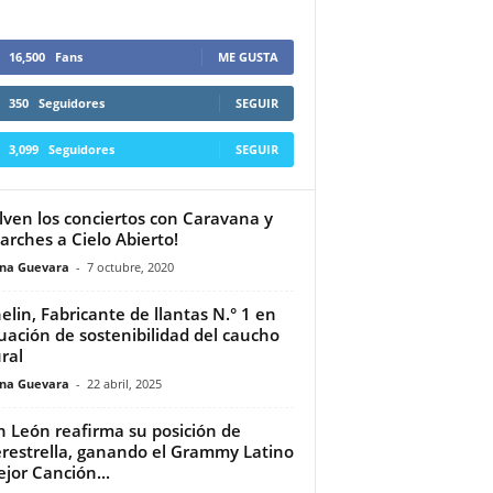
16,500
Fans
ME GUSTA
350
Seguidores
SEGUIR
3,099
Seguidores
SEGUIR
lven los conciertos con Caravana y
Parches a Cielo Abierto!
ina Guevara
-
7 octubre, 2020
elin, Fabricante de llantas N.° 1 en
uación de sostenibilidad del caucho
ral
ina Guevara
-
22 abril, 2025
n León reafirma su posición de
restrella, ganando el Grammy Latino
ejor Canción...