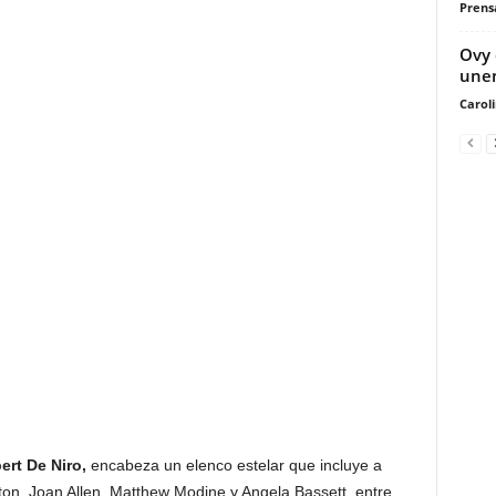
Prensa
Ovy 
unen
Carol
ert De Niro,
encabeza un elenco estelar que incluye a
ton, Joan Allen, Matthew Modine y Angela Bassett, entre