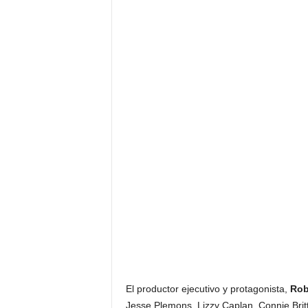
El productor ejecutivo y protagonista,
Rob
Jesse Plemons, Lizzy Caplan, Connie Brit