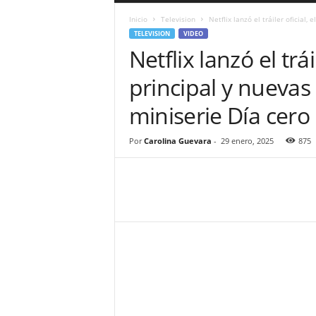
a
Inicio
Television
Netflix lanzó el tráiler oficial,
r
TELEVISION
VIDEO
a
Netflix lanzó el trái
n
d
principal y nueva
u
l
miniserie Día cero
a
.
C
Por
Carolina Guevara
-
29 enero, 2025
875
O
N
o
t
i
c
i
a
s
d
e