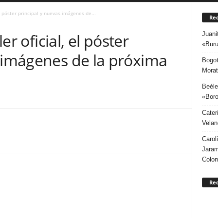
 el póster principal y nuevas imágenes de...
Rec
Juani
ler oficial, el póster
«Buru
s imágenes de la próxima
Bogot
Morat
Beéle
«Boro
Cater
Velan
Carol
Jaram
Colo
Re