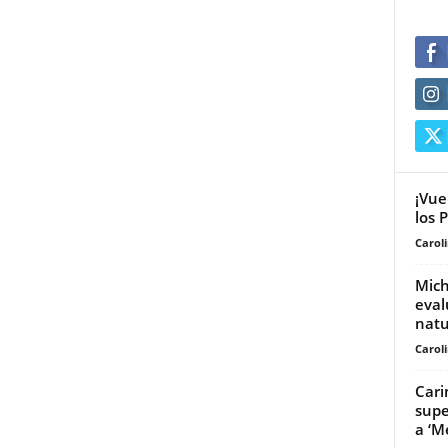
¡Vue
los 
Carol
Mich
eval
natu
Carol
Cari
supe
a ‘M