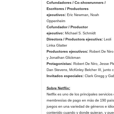
Cofundadores / Co-showrunners /
Escritores / Productores
ejecutivos:
Eric Newman, Noah
Oppenheim
Cofundador / Productor
ejecutivo:
Michael S. Schmidt
Directora / Productora ejecutiva:
Lesli
Linka Glatter
Productores ejecutivos:
Robert De Niro
y Jonathan Glickman
Protagonistas:
Robert De Niro, Jesse Ple
Dan Stevens, McKinley Belcher III, junto
Invitados especiales:
Clark Gregg y Ga
Sobre Netflix:
Netflix es uno de los principales servici
membresías de pago en más de 190 países
juegos en una variedad de géneros e idi
contenido cuando y donde quieran, y pue