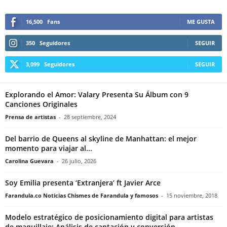
16,500
Fans
ME GUSTA
350
Seguidores
SEGUIR
3,099
Seguidores
SEGUIR
Explorando el Amor: Valary Presenta Su Álbum con 9
Canciones Originales
Prensa de artistas
-
28 septiembre, 2024
Del barrio de Queens al skyline de Manhattan: el mejor
momento para viajar al...
Carolina Guevara
-
26 julio, 2026
Soy Emilia presenta ‘Extranjera’ ft Javier Arce
Farandula.co Noticias Chismes de Farandula y famosos
-
15 noviembre, 2018
Modelo estratégico de posicionamiento digital para artistas
de maquillaje: Análisis de captación y conversión...