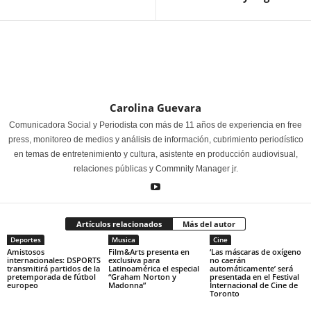
Carolina Guevara
Comunicadora Social y Periodista con más de 11 años de experiencia en free
press, monitoreo de medios y análisis de información, cubrimiento periodístico
en temas de entretenimiento y cultura, asistente en producción audiovisual,
relaciones públicas y Commnity Manager jr.
Artículos relacionados
Más del autor
Deportes
Musica
Cine
Amistosos
Film&Arts presenta en
‘Las máscaras de oxígeno
internacionales: DSPORTS
exclusiva para
no caerán
transmitirá partidos de la
Latinoamérica el especial
automáticamente’ será
pretemporada de fútbol
“Graham Norton y
presentada en el Festival
europeo
Madonna”
Internacional de Cine de
Toronto