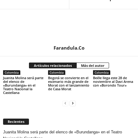
Farandula.Co
Artículos relacionados
Más del autor
Colombia
Colombia
Colombia
Juanita Molina será parte
Bogotá se convierte en el
Beéle llega este 28 de
del elenco de
escenario más grande de
noviembre al Davi Arena
«Burundanga» en el
Morat con el lanzamiento
con «Borondo Tour»
Teatro Nacional la
de Casa Morat
Castellana
Recientes
Juanita Molina será parte del elenco de «Burundanga» en el Teatro