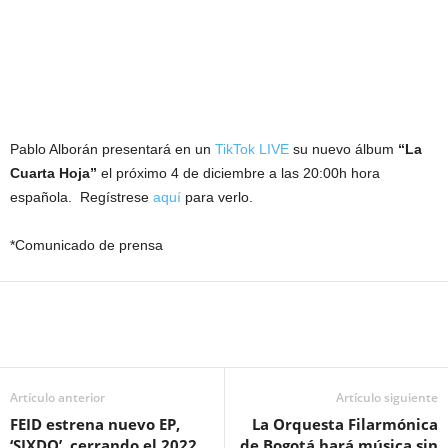
Pablo Alborán presentará en un
TikTok LIVE
su nuevo álbum
“La
Cuarta Hoja”
el próximo 4 de diciembre a las 20:00h hora
española. Regístrese
aquí
para verlo.
*Comunicado de prensa
Artículo anterior
Artículo siguiente
FEID estrena nuevo EP,
La Orquesta Filarmónica
‘SIXDO’, cerrando el 2022
de Bogotá hará música sin