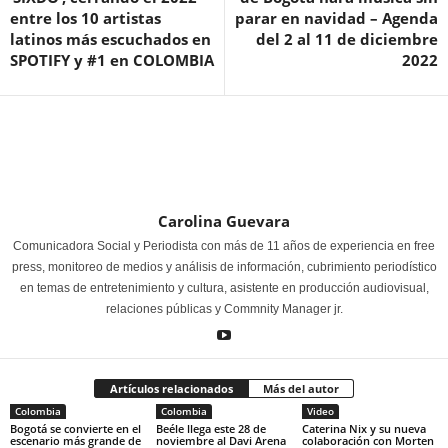
entre los 10 artistas
parar en navidad –
Agenda
latinos más escuchados en
del 2 al 11 de diciembre
SPOTIFY y #1 en COLOMBIA
2022
Carolina Guevara
Comunicadora Social y Periodista con más de 11 años de experiencia en free
press, monitoreo de medios y análisis de información, cubrimiento periodístico
en temas de entretenimiento y cultura, asistente en producción audiovisual,
relaciones públicas y Commnity Manager jr.
Artículos relacionados
Más del autor
Colombia
Colombia
Video
Bogotá se convierte en el
Beéle llega este 28 de
Caterina Nix y su nueva
escenario más grande de
noviembre al Davi Arena
colaboración con Morten