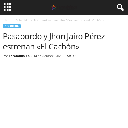
Inicio
Colombia
Pasabordo y Jhon Jairo Pérez estrenan «El Cachón»
COLOMBIA
Pasabordo y Jhon Jairo Pérez
estrenan «El Cachón»
Por
Farandula.Co
-
14 noviembre, 2025
376