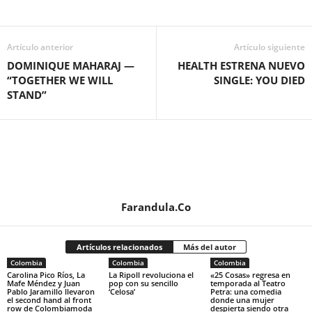
Artículo anterior
Artículo siguiente
DOMINIQUE MAHARAJ —
HEALTH ESTRENA NUEVO
“TOGETHER WE WILL
SINGLE: YOU DIED
STAND”
Farandula.Co
Artículos relacionados
Más del autor
Colombia
Colombia
Colombia
Carolina Pico Ríos, La
La Ripoll revoluciona el
«25 Cosas» regresa en
Mafe Méndez y Juan
pop con su sencillo
temporada al Teatro
Pablo Jaramillo llevaron
‘Celosa’
Petra: una comedia
el second hand al front
donde una mujer
row de Colombiamoda
despierta siendo otra