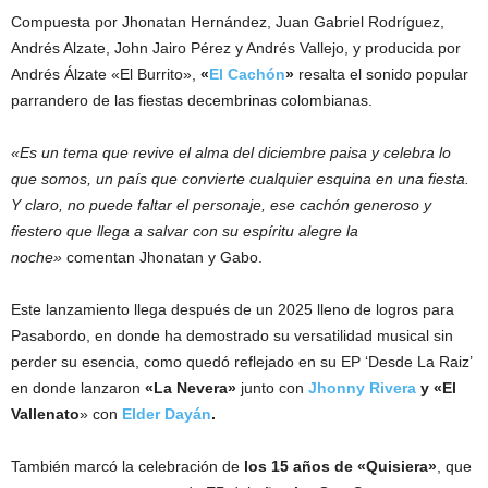
Compuesta por Jhonatan Hernández, Juan Gabriel Rodríguez,
Andrés Alzate, John Jairo Pérez y Andrés Vallejo, y producida por
Andrés Álzate «El Burrito»,
«
El Cachón
»
resalta el sonido popular
parrandero de las fiestas decembrinas colombianas.
«Es un tema que revive el alma del diciembre paisa y celebra lo
que somos, un país que convierte cualquier esquina en una fiesta.
Y claro, no puede faltar el personaje, ese cachón generoso y
fiestero que llega a salvar con su espíritu alegre la
noche»
comentan Jhonatan y Gabo.
Este lanzamiento llega después de un 2025 lleno de logros para
Pasabordo, en donde ha demostrado su versatilidad musical sin
perder su esencia, como quedó reflejado en su EP ‘Desde La Raiz’
en donde lanzaron
«La Nevera»
junto con
Jhonny Rivera
y «El
Vallenato
» con
Elder Dayán
.
También marcó la celebración de
los 15 años de «Quisiera»
, que