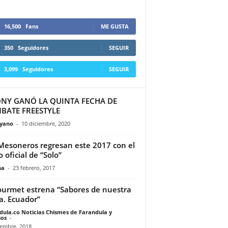
16,500
Fans
ME GUSTA
350
Seguidores
SEGUIR
3,099
Seguidores
SEGUIR
ONY GANÓ LA QUINTA FECHA DE
BATE FREESTYLE
yano
-
10 diciembre, 2020
Mesoneros regresan este 2017 con el
 oficial de “Solo”
na
-
23 febrero, 2017
ourmet estrena “Sabores de nuestra
ra. Ecuador”
dula.co Noticias Chismes de Farandula y
os
-
iembre, 2018