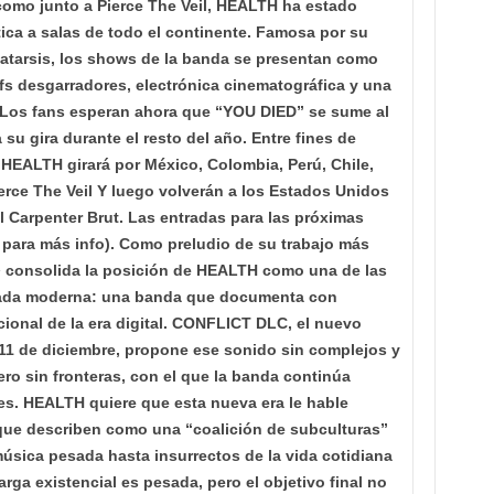
como junto a Pierce The Veil, HEALTH ha estado
tica a salas de todo el continente. Famosa por su
catarsis, los shows de la banda se presentan como
ffs desgarradores, electrónica cinematográfica y una
 Los fans esperan ahora que “YOU DIED” se sume al
 su gira durante el resto del año.
Entre fines de
 HEALTH girará por México, Colombia, Perú, Chile,
ierce The Veil Y luego volverán a los Estados Unidos
al Carpenter Brut. Las entradas para las próximas
para más info).
Como preludio de su trabajo más
 consolida la posición de HEALTH como una de las
esada moderna: una banda que documenta con
cional de la era digital. CONFLICT DLC, el nuevo
1 de diciembre, propone ese sonido sin complejos y
ro sin fronteras, con el que la banda continúa
es.
HEALTH quiere que esta nueva era le hable
 que describen como una “coalición de subculturas”
úsica pesada hasta insurrectos de la vida cotidiana
arga existencial es pesada, pero el objetivo final no