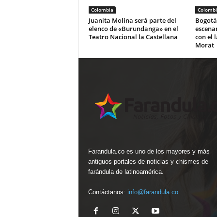
Colombia
Colombi
Juanita Molina será parte del
Bogotá 
elenco de «Burundanga» en el
escena
Teatro Nacional la Castellana
con el 
Morat
Farandula.co es uno de los mayores y más
antiguos portales de noticias y chismes de
farándula de latinoamérica.
Contáctanos:
info@farandula.co