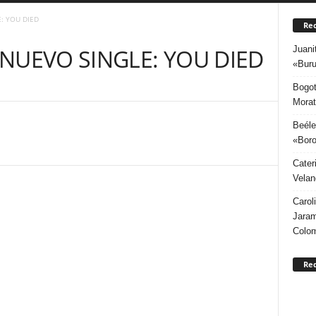
: YOU DIED
Rec
Juani
NUEVO SINGLE: YOU DIED
«Buru
Bogot
Morat
Beéle
«Boro
Cater
Velan
Carol
Jaram
Colo
Re