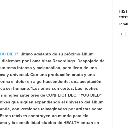
HIST
corra
Carol
OU DIED
”, último adelanto de su próximo álbum,
 diciembre por Loma Vista Recordings.
Despojado de
 un tema intenso y melancólico, pero lleno de una
tima y universal. Con una producción cruda y una
orma el dolor en algo trascendente: una aceptación
ica ser humano.
“Los años son cortos. Las noches
los singles anteriores de CONFLICT DLC, “YOU DIED”
mixes que siguen expandiendo el universo del álbum,
anda, con versiones reimaginadas por artistas como
tos remixes construyen un mundo paralelo
ismo y la sensibilidad clubber de HEALTH entran en