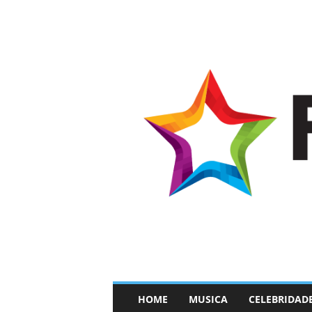
–
HOME
MUSICA
CELEBRIDAD
F