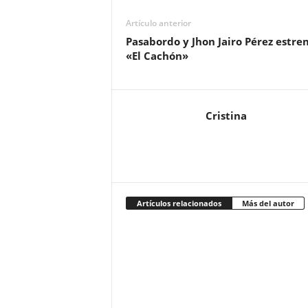
Artículo anterior
Pasabordo y Jhon Jairo Pérez estre
«El Cachón»
Cristina
Artículos relacionados
Más del autor