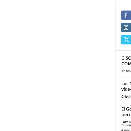
G S
COM
Kt Mo
Los 
video
Cristi
El G
tier
Faran
famos
4 nov