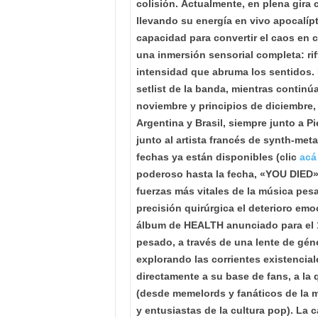
colisión.
Actualmente, en plena gira 
llevando su energía en vivo apocalíp
capacidad para convertir el caos en 
una inmersión sensorial completa: ri
intensidad que abruma los sentidos.
setlist de la banda, mientras continúa
noviembre y principios de diciembre,
Argentina y Brasil, siempre junto a P
junto al artista francés de synth-met
fechas ya están disponibles (clic
acá
poderoso hasta la fecha, «YOU DIED»
fuerzas más vitales de la música p
precisión quirúrgica el deterioro emo
álbum de HEALTH anunciado para el 1
pesado, a través de una lente de géne
explorando las corrientes existencial
directamente a su base de fans, a la
(desde memelords y fanáticos de la m
y entusiastas de la cultura pop). La c