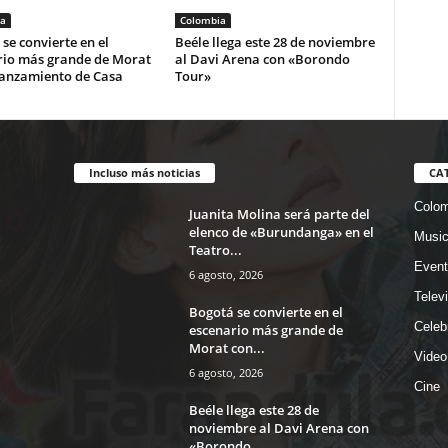
a
Colombia
se convierte en el
Beéle llega este 28 de noviembre
rio más grande de Morat
al Davi Arena con «Borondo
lanzamiento de Casa
Tour»
Incluso más noticias
CA
Colom
Juanita Molina será parte del
elenco de «Burundanga» en el
Musi
Teatro...
Event
6 agosto, 2026
Telev
Bogotá se convierte en el
Celeb
escenario más grande de
Morat con...
Video
6 agosto, 2026
Cine
Beéle llega este 28 de
noviembre al Davi Arena con
«Borondo...