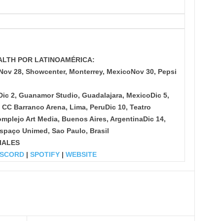
ALTH POR LATINOAMÉRICA:
Nov 28, Showcenter, Monterrey, Mexico
Nov 30, Pepsi
Dic 2, Guanamor Studio, Guadalajara, Mexico
Dic 5,
, CC Barranco Arena, Lima, Peru
Dic 10, Teatro
omplejo Art Media, Buenos Aires, Argentina
Dic 14,
Espaço Unimed, Sao Paulo, Brasil
IALES
SCORD
|
SPOTIFY
|
WEBSITE