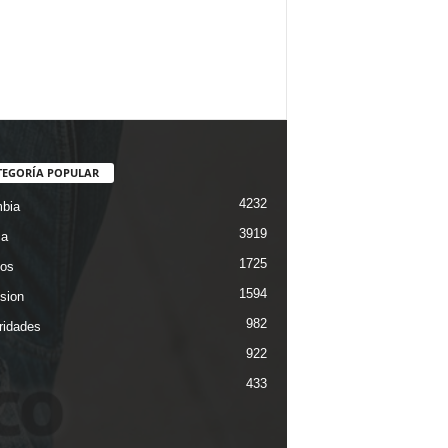
TEGORÍA POPULAR
4232
bia
3919
ca
1725
os
1594
ision
982
ridades
922
433