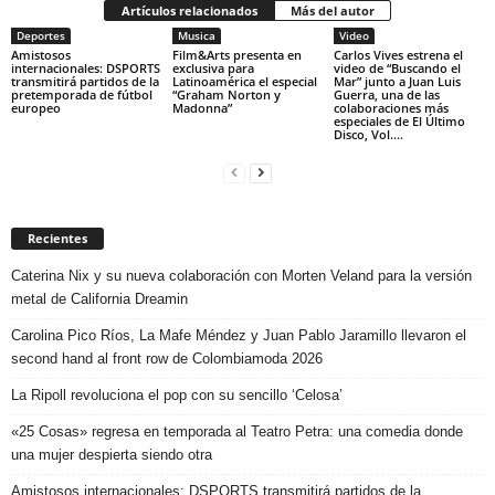
Artículos relacionados
Más del autor
Deportes
Musica
Video
Amistosos
Film&Arts presenta en
Carlos Vives estrena el
internacionales: DSPORTS
exclusiva para
video de “Buscando el
transmitirá partidos de la
Latinoamérica el especial
Mar” junto a Juan Luis
pretemporada de fútbol
“Graham Norton y
Guerra, una de las
europeo
Madonna”
colaboraciones más
especiales de El Último
Disco, Vol....
Recientes
Caterina Nix y su nueva colaboración con Morten Veland para la versión
metal de California Dreamin
Carolina Pico Ríos, La Mafe Méndez y Juan Pablo Jaramillo llevaron el
second hand al front row de Colombiamoda 2026
La Ripoll revoluciona el pop con su sencillo ‘Celosa’
«25 Cosas» regresa en temporada al Teatro Petra: una comedia donde
una mujer despierta siendo otra
Amistosos internacionales: DSPORTS transmitirá partidos de la