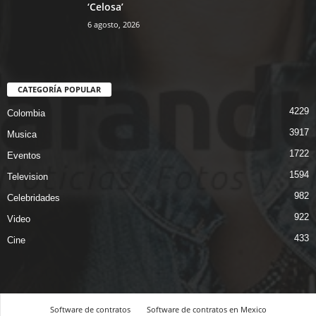
‘Celosa’
6 agosto, 2026
CATEGORÍA POPULAR
4229
Colombia
3917
Musica
1722
Eventos
1594
Television
982
Celebridades
922
Video
433
Cine
Software de contratos
Software de contratos en Mexico