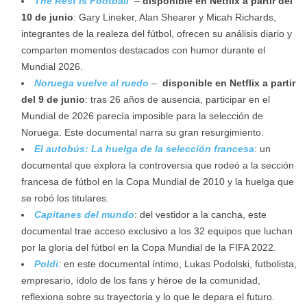
The Rest is Football
–
disponible en Netflix a partir del
10 de junio
: Gary Lineker, Alan Shearer y Micah Richards,
integrantes de la realeza del fútbol, ofrecen su análisis diario y
comparten momentos destacados con humor durante el
Mundial 2026.
Noruega vuelve al ruedo
–
disponible en Netflix a partir
del 9 de junio
: tras 26 años de ausencia, participar en el
Mundial de 2026 parecía imposible para la selección de
Noruega. Este documental narra su gran resurgimiento.
El autobús: La huelga de la selección francesa
: un
documental que explora la controversia que rodeó a la sección
francesa de fútbol en la Copa Mundial de 2010 y la huelga que
se robó los titulares.
Capitanes del mundo
: del vestidor a la cancha, este
documental trae acceso exclusivo a los 32 equipos que luchan
por la gloria del fútbol en la Copa Mundial de la FIFA 2022.
Poldi
: en este documental íntimo, Lukas Podolski, futbolista,
empresario, ídolo de los fans y héroe de la comunidad,
reflexiona sobre su trayectoria y lo que le depara el futuro.