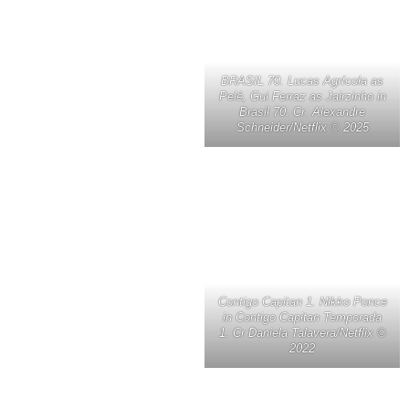
BRASIL 70. Lucas Agrícola as
Pelé, Gui Ferraz as Jairzinho in
Brasil 70. Cr. Alexandre
Schneider/Netflix © 2025
Contigo Capitan 1. Nikko Ponce
in Contigo Capitan Temporada
1. Cr Daniela Talavera/Netflix ©
2022