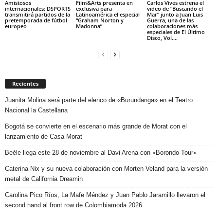
Amistosos
Film&Arts presenta en
Carlos Vives estrena el
internacionales: DSPORTS
exclusiva para
video de “Buscando el
transmitirá partidos de la
Latinoamérica el especial
Mar” junto a Juan Luis
pretemporada de fútbol
“Graham Norton y
Guerra, una de las
europeo
Madonna”
colaboraciones más
especiales de El Último
Disco, Vol....
Recientes
Juanita Molina será parte del elenco de «Burundanga» en el Teatro
Nacional la Castellana
Bogotá se convierte en el escenario más grande de Morat con el
lanzamiento de Casa Morat
Beéle llega este 28 de noviembre al Davi Arena con «Borondo Tour»
Caterina Nix y su nueva colaboración con Morten Veland para la versión
metal de California Dreamin
Carolina Pico Ríos, La Mafe Méndez y Juan Pablo Jaramillo llevaron el
second hand al front row de Colombiamoda 2026