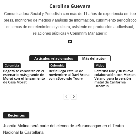
Carolina Guevara
Comunicadora Social y Periodista con más de 11 años de experiencia en free
press, monitoreo de medios y análisis de información, cubrimiento periodístico
en temas de entretenimiento y cultura, asistente en producción audiovisual,
relaciones públicas y Commnity Manager jr.
Artículos relacionados
Más del autor
Colombia
Colombia
Video
Bogotá se convierte en el
Beéle llega este 28 de
Caterina Nix y su nueva
escenario más grande de
noviembre al Davi Arena
colaboración con Morten
Morat con el lanzamiento
con «Borondo Tour»
Veland para la versión
de Casa Morat
metal de California
Dreamin
Recientes
Juanita Molina será parte del elenco de «Burundanga» en el Teatro
Nacional la Castellana