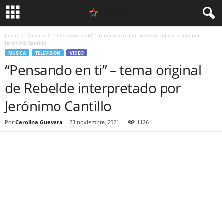
Inicio
Musica
“Pensando en ti” – tema original de Rebelde interpretado por
Jerónimo Cantillo
MUSICA
TELEVISION
VIDEO
“Pensando en ti” – tema original
de Rebelde interpretado por
Jerónimo Cantillo
Por
Carolina Guevara
-
23 noviembre, 2021
1126