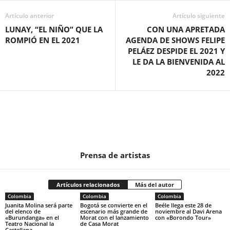
Artículo anterior
Artículo siguiente
LUNAY, “EL NIÑO” QUE LA
CON UNA APRETADA
ROMPIÓ EN EL 2021
AGENDA DE SHOWS FELIPE
PELÁEZ DESPIDE EL 2021 Y
LE DA LA BIENVENIDA AL
2022
Prensa de artistas
Artículos relacionados
Más del autor
Colombia
Colombia
Colombia
Juanita Molina será parte
Bogotá se convierte en el
Beéle llega este 28 de
del elenco de
escenario más grande de
noviembre al Davi Arena
«Burundanga» en el
Morat con el lanzamiento
con «Borondo Tour»
Teatro Nacional la
de Casa Morat
Castellana