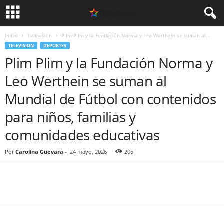
Inicio
Television
Plim Plim y la Fundación Norma y Leo Werthein se suman al...
TELEVISION
DEPORTES
Plim Plim y la Fundación Norma y
Leo Werthein se suman al
Mundial de Fútbol con contenidos
para niños, familias y
comunidades educativas
Por
Carolina Guevara
-
24 mayo, 2026
206