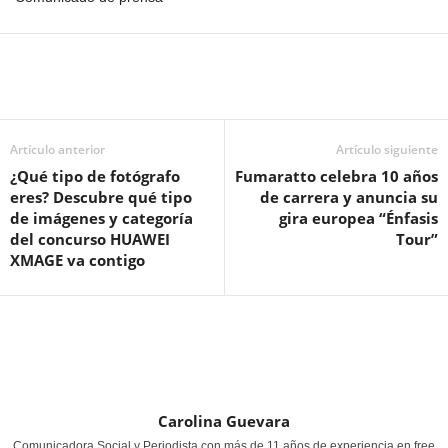
Artículo anterior
Artículo siguiente
¿Qué tipo de fotógrafo
Fumaratto celebra 10 años
eres? Descubre qué tipo
de carrera y anuncia su
de imágenes y categoría
gira europea “Énfasis
del concurso HUAWEI
Tour”
XMAGE va contigo
Carolina Guevara
Comunicadora Social y Periodista con más de 11 años de experiencia en free