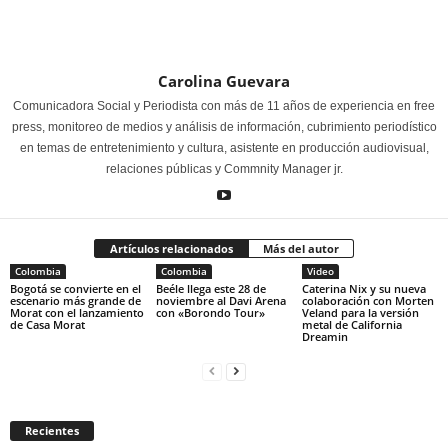
Carolina Guevara
Comunicadora Social y Periodista con más de 11 años de experiencia en free
press, monitoreo de medios y análisis de información, cubrimiento periodístico
en temas de entretenimiento y cultura, asistente en producción audiovisual,
relaciones públicas y Commnity Manager jr.
Artículos relacionados
Más del autor
Colombia
Colombia
Video
Bogotá se convierte en el
Beéle llega este 28 de
Caterina Nix y su nueva
escenario más grande de
noviembre al Davi Arena
colaboración con Morten
Morat con el lanzamiento
con «Borondo Tour»
Veland para la versión
de Casa Morat
metal de California
Dreamin
Recientes