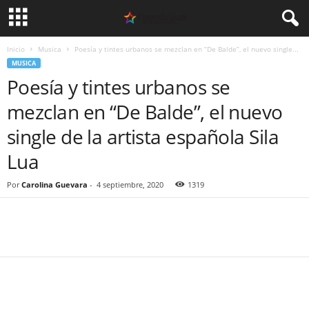
Inicio
Musica
Poesía y tintes urbanos se mezclan en “De Balde”, el nuevo single...
MUSICA
Poesía y tintes urbanos se
mezclan en “De Balde”, el nuevo
single de la artista española Sila
Lua
Por
Carolina Guevara
-
4 septiembre, 2020
1319