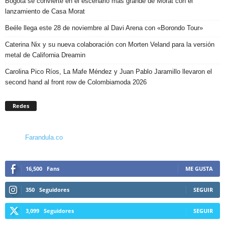
Bogotá se convierte en el escenario más grande de Morat con el
lanzamiento de Casa Morat
Beéle llega este 28 de noviembre al Davi Arena con «Borondo Tour»
Caterina Nix y su nueva colaboración con Morten Veland para la versión
metal de California Dreamin
Carolina Pico Ríos, La Mafe Méndez y Juan Pablo Jaramillo llevaron el
second hand al front row de Colombiamoda 2026
Redes
Farandula.co
16,500
Fans
ME GUSTA
350
Seguidores
SEGUIR
3,099
Seguidores
SEGUIR