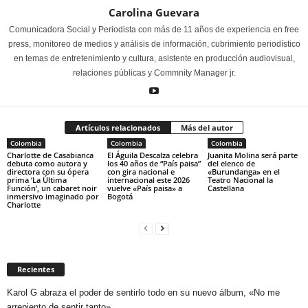
Carolina Guevara
Comunicadora Social y Periodista con más de 11 años de experiencia en free
press, monitoreo de medios y análisis de información, cubrimiento periodístico
en temas de entretenimiento y cultura, asistente en producción audiovisual,
relaciones públicas y Commnity Manager jr.
Artículos relacionados
Más del autor
Colombia
Colombia
Colombia
Charlotte de Casabianca
El Águila Descalza celebra
Juanita Molina será parte
debuta como autora y
los 40 años de “País paisa”
del elenco de
directora con su ópera
con gira nacional e
«Burundanga» en el
prima ‘La Última
internacional este 2026
Teatro Nacional la
Función’, un cabaret noir
vuelve «País paisa» a
Castellana
inmersivo imaginado por
Bogotá
Charlotte
Recientes
Karol G abraza el poder de sentirlo todo en su nuevo álbum, «No me
arrepiento de sentir tanto»