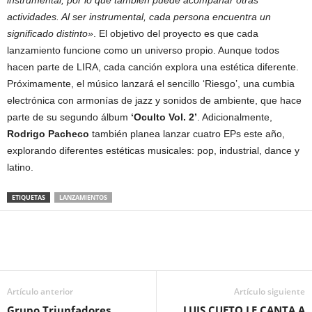
instrumental, por lo que también puede acompañar otras
actividades. Al ser instrumental, cada persona encuentra un
significado distinto»
. El objetivo del proyecto es que cada
lanzamiento funcione como un universo propio. Aunque todos
hacen parte de LIRA, cada canción explora una estética diferente.
Próximamente, el músico lanzará el sencillo ‘Riesgo’, una cumbia
electrónica con armonías de jazz y sonidos de ambiente, que hace
parte de su segundo álbum
‘Oculto Vol. 2’
. Adicionalmente,
Rodrigo Pacheco
también planea lanzar cuatro EPs este año,
explorando diferentes estéticas musicales: pop, industrial, dance y
latino.
ETIQUETAS
LANZAMIENTOS
Artículo anterior
Artículo siguiente
Grupo Triunfadores
LUIS CUETO LE CANTA A