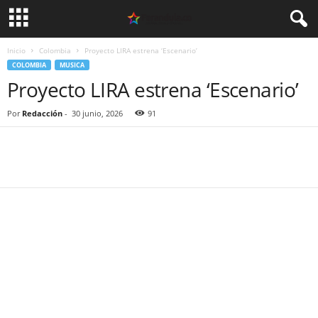
Inicio
Colombia
Proyecto LIRA estrena ‘Escenario’
COLOMBIA
MUSICA
Proyecto LIRA estrena ‘Escenario’
Por
Redacción
-
30 junio, 2026
91