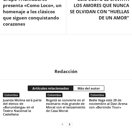
presenta «Como Loco», un
LOS AMORES QUE NUNCA
homenaje a los clásicos
SE OLVIDAN CON “HUELLAS
que siguen conquistando
DE UN AMOR”
corazones
Redacción
Artículos relacionados
Más del autor
Colombia
Colombia
Colombia
Juanita Molina será parte
Bogotá se convierte en el
Beéle llega este 28 de
del elenco de
escenario más grande de
noviembre al Davi Arena
«Burundanga» en el
Morat con el lanzamiento
con «Borondo Tour»
Teatro Nacional la
de Casa Morat
Castellana