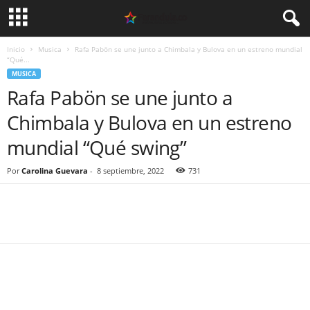
Inicio
Musica
Rafa Pabön se une junto a Chimbala y Bulova en un estreno mundial
“Qué...
MUSICA
Rafa Pabön se une junto a
Chimbala y Bulova en un estreno
mundial “Qué swing”
Por
Carolina Guevara
-
8 septiembre, 2022
731