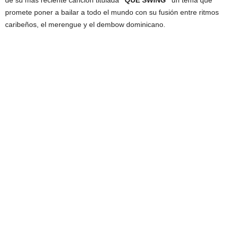
de su más reciente canción titulada
“QUÉ SWING”
un tema que
promete poner a bailar a todo el mundo con su fusión entre ritmos
caribeños, el merengue y el dembow dominicano.