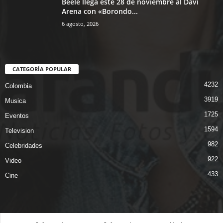
Beéle llega este 28 de noviembre al Davi
Arena con «Borondo...
6 agosto, 2026
CATEGORÍA POPULAR
4232
Colombia
3919
Musica
1725
Eventos
1594
Television
982
Celebridades
922
Video
433
Cine