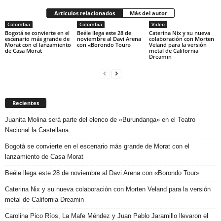
Artículos relacionados
Más del autor
Colombia
Colombia
Video
Bogotá se convierte en el
Beéle llega este 28 de
Caterina Nix y su nueva
escenario más grande de
noviembre al Davi Arena
colaboración con Morten
Morat con el lanzamiento
con «Borondo Tour»
Veland para la versión
de Casa Morat
metal de California
Dreamin
Recientes
Juanita Molina será parte del elenco de «Burundanga» en el Teatro
Nacional la Castellana
Bogotá se convierte en el escenario más grande de Morat con el
lanzamiento de Casa Morat
Beéle llega este 28 de noviembre al Davi Arena con «Borondo Tour»
Caterina Nix y su nueva colaboración con Morten Veland para la versión
metal de California Dreamin
Carolina Pico Ríos, La Mafe Méndez y Juan Pablo Jaramillo llevaron el