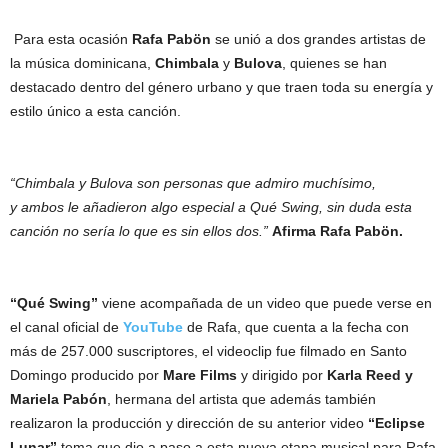
Para esta ocasión
Rafa Pabön
se unió a dos grandes artistas de
la música dominicana,
Chimbala
y
Bulova
, quienes se han
destacado dentro del género urbano y que traen toda su energía y
estilo único a esta canción.
“Chimbala y Bulova son personas que admiro muchísimo,
y ambos le añadieron algo especial a Qué Swing, sin duda esta
canción no sería lo que es sin ellos dos.”
Afirma Rafa Pabön.
“Qué Swing”
viene acompañada de un video que puede verse en
el canal oficial de
YouTube
de Rafa, que cuenta a la fecha con
más de 257.000 suscriptores, el videoclip fue filmado en Santo
Domingo producido por
Mare Films
y dirigido por
Karla Reed y
Mariela Pabón
, hermana del artista que además también
realizaron la producción y dirección de su anterior video
“Eclipse
Lunar”
tema que dio a paso a esta nueva etapa musical para Rafa