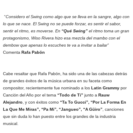
“
Considero el Swing como algo que se lleva en la sangre, algo con
lo que se nace. El Swing no se puede forzar, es sentir el sabor,
sentir el ritmo, es moverse. En
“Qué Swing”
el ritmo toma un gran
protagonismo, Wiso Rivera hizo esa mezcla del mambo con el
dembow que apenas lo escuches te va a invitar a bailar
”
Comenta
Rafa Pabön
Cabe resaltar que Rafa Pabön, ha sido una de las cabezas detrás
de grandes éxitos de la música urbana en su faceta como
compositor, recientemente fue nominado a los
Latin Grammy
por
Canción del Año por el tema
“Todo de Ti”
junto a
Rauw
Alejandro
, y con éxitos como
“Ta To Gucci”, “Por La Forma En
La Que Me Miras”, “Pa Mi”, “Jangueo”, “A Güiro”
, canciones
que sin duda lo han puesto entre los grandes de la industria
musical.