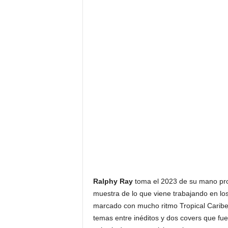
F
a
m
o
s
o
s
Ralphy Ray
toma el 2023 de su mano pro
muestra de lo que viene trabajando en los
marcado con mucho ritmo Tropical Caribe
temas entre inéditos y dos covers que fu