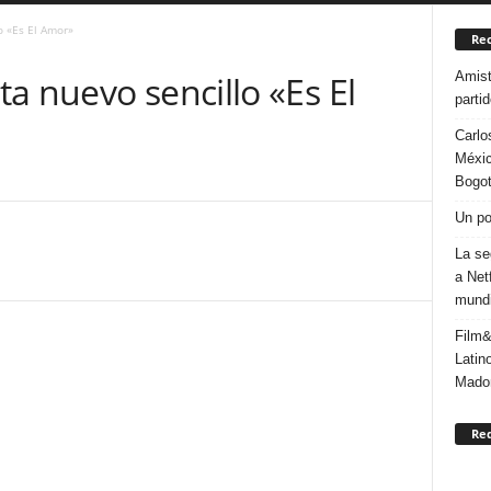
o «Es El Amor»
Rec
Amist
a nuevo sencillo «Es El
parti
Carlo
Méxic
Bogo
Un po
La se
a Net
mundi
Film&
Latin
Mado
Re