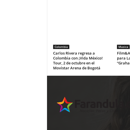
Colombia
Musica
Carlos Rivera regresa a
Film&Ar
Colombia con ¡Vida México!
para La
Tour, 2 de octubre en el
“Graha
Movistar Arena de Bogotá