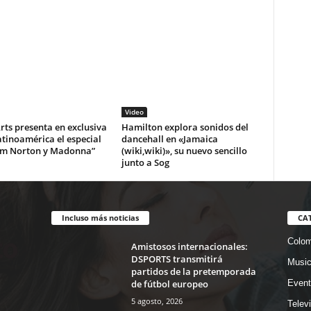
Video
ts presenta en exclusiva
Hamilton explora sonidos del
tinoamérica el especial
dancehall en «Jamaica
m Norton y Madonna”
(wiki,wiki)», su nuevo sencillo
junto a Sog
Incluso más noticias
CA
Colom
Amistosos internacionales:
DSPORTS transmitirá
Musi
partidos de la pretemporada
de fútbol europeo
Event
5 agosto, 2026
Telev