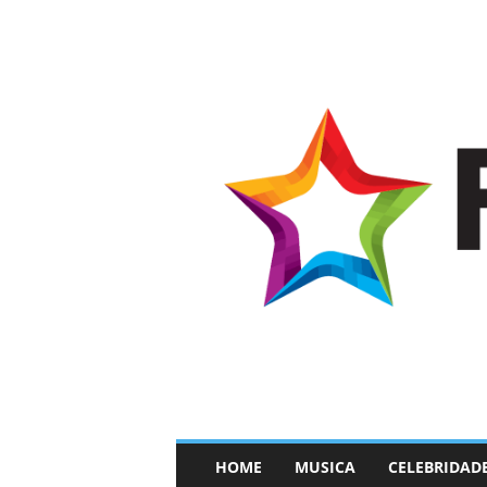
–
HOME
MUSICA
CELEBRIDAD
F