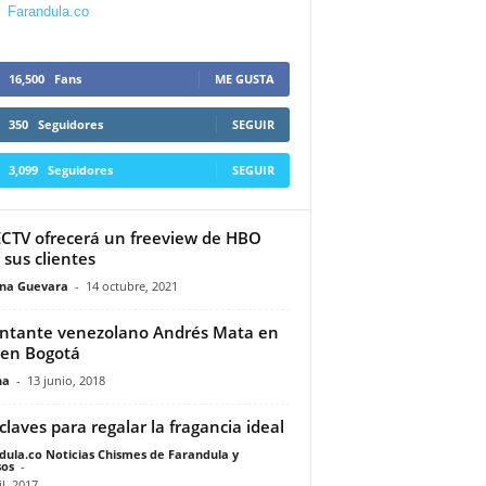
Farandula.co
16,500
Fans
ME GUSTA
350
Seguidores
SEGUIR
3,099
Seguidores
SEGUIR
CTV ofrecerá un freeview de HBO
 sus clientes
ina Guevara
-
14 octubre, 2021
antante venezolano Andrés Mata en
 en Bogotá
na
-
13 junio, 2018
 claves para regalar la fragancia ideal
dula.co Noticias Chismes de Farandula y
os
-
il, 2017