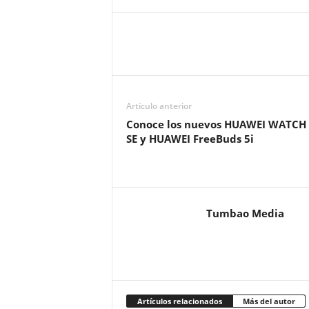
Artículo anterior
Conoce los nuevos HUAWEI WATCH 
SE y HUAWEI FreeBuds 5i
Tumbao Media
Artículos relacionados
Más del autor