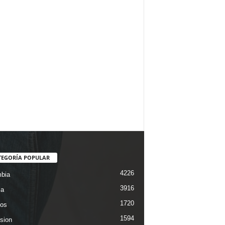
TEGORÍA POPULAR
4226
bia
3916
ca
1720
os
1594
ision