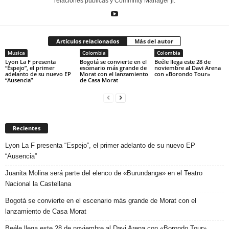
relaciones públicas y Commnity Manager jr.
Artículos relacionados
Más del autor
Musica
Colombia
Colombia
Lyon La F presenta
Bogotá se convierte en el
Beéle llega este 28 de
“Espejo”, el primer
escenario más grande de
noviembre al Davi Arena
adelanto de su nuevo EP
Morat con el lanzamiento
con «Borondo Tour»
“Ausencia”
de Casa Morat
Recientes
Lyon La F presenta “Espejo”, el primer adelanto de su nuevo EP
“Ausencia”
Juanita Molina será parte del elenco de «Burundanga» en el Teatro
Nacional la Castellana
Bogotá se convierte en el escenario más grande de Morat con el
lanzamiento de Casa Morat
Beéle llega este 28 de noviembre al Davi Arena con «Borondo Tour»