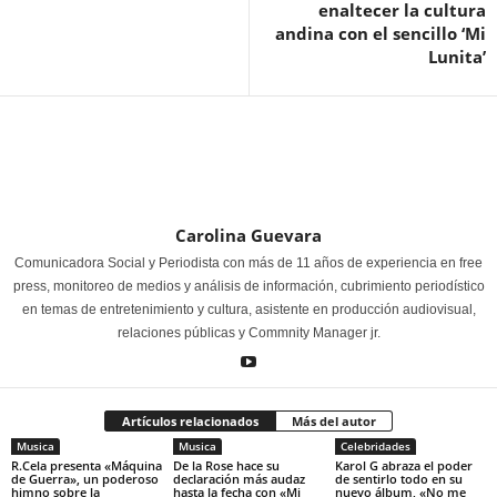
enaltecer la cultura
andina con el sencillo ‘Mi
Lunita’
Carolina Guevara
Comunicadora Social y Periodista con más de 11 años de experiencia en free
press, monitoreo de medios y análisis de información, cubrimiento periodístico
en temas de entretenimiento y cultura, asistente en producción audiovisual,
relaciones públicas y Commnity Manager jr.
Artículos relacionados
Más del autor
Musica
Musica
Celebridades
R.Cela presenta «Máquina
De la Rose hace su
Karol G abraza el poder
de Guerra», un poderoso
declaración más audaz
de sentirlo todo en su
himno sobre la
hasta la fecha con «Mi
nuevo álbum, «No me