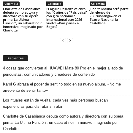
Colombia
Colombia
Colombia
Charlotte de Casabianca
El Águila Descalza celebra
Juanita Molina será parte
debuta como autora y
los 40 años de “País paisa”
del elenco de
directora con su ópera
con gira nacional e
«Burundanga» en el
prima ‘La Última
internacional este 2026
Teatro Nacional la
Función’, un cabaret noir
vuelve «País paisa» a
Castellana
inmersivo imaginado por
Bogotá
Charlotte
Recientes
4 cosas que convierten al HUAWEI Mate 80 Pro en el mejor aliado de
periodistas, comunicadores y creadores de contenido
Karol G abraza el poder de sentirlo todo en su nuevo álbum, «No me
arrepiento de sentir tanto»
Los rituales están de vuelta: cada vez más personas buscan
experiencias para disfrutar sin afán
Charlotte de Casabianca debuta como autora y directora con su ópera
prima ‘La Última Función’, un cabaret noir inmersivo imaginado por
Charlotte