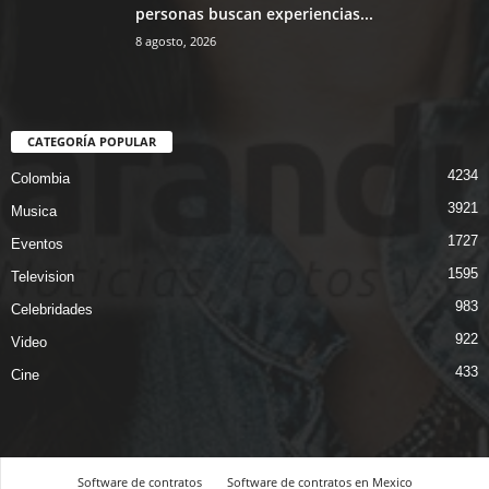
personas buscan experiencias...
8 agosto, 2026
CATEGORÍA POPULAR
4234
Colombia
3921
Musica
1727
Eventos
1595
Television
983
Celebridades
922
Video
433
Cine
Software de contratos
Software de contratos en Mexico