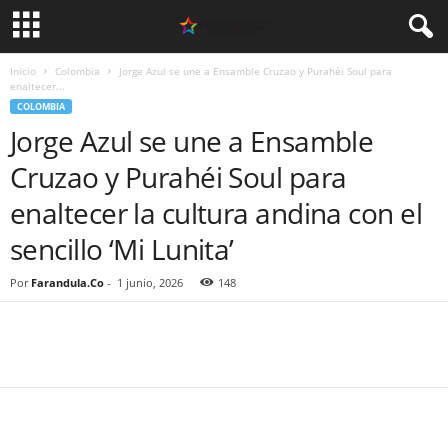
Inicio
Colombia
Jorge Azul se une a Ensamble Cruzao y Purahéi Soul para
enaltecer...
COLOMBIA
Jorge Azul se une a Ensamble
Cruzao y Purahéi Soul para
enaltecer la cultura andina con el
sencillo ‘Mi Lunita’
Por
Farandula.Co
-
1 junio, 2026
148