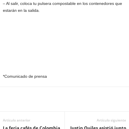
– Al salir, coloca tu pulsera compostable en los contenedores que
estarán en la salida.
*Comunicado de prensa
Artículo anterior
Artículo siguiente
La feria cafés de Colombia
Justin Quiles asistió junto