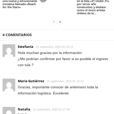
una nueva y emocionante
“ZIZI”
en la lista «21 Under 21»
iniciativa llamada «Reach
por tercer año
for the Stars»
consecutivo y destaca
como el único artista
chileno de la...
4 COMENTARIOS
Estefanía
16 septiembre, 2022 En 15:13
Hola muchas gracias por la información.
¿Me podrían confirmar por favor si es posible el ingreso
con tula ?
Maria Gutiérrez
15 septiembre, 2022 En 16:10
Gracias, importante conocer de antemano toda la
información logística. Excelente.
Natalia
14 septiembre, 2022 En 17:48