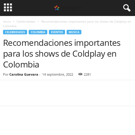
Inicio
Celebridades
Recomendaciones importantes para los shows de Coldplay en
Colombia
CELEBRIDADES
COLOMBIA
EVENTOS
MUSICA
Recomendaciones importantes
para los shows de Coldplay en
Colombia
Por
Carolina Guevara
-
14 septiembre, 2022
2281