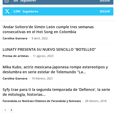
350
Seguidores
SEGUIR
3,099
Seguidores
SEGUIR
‘Andar Soltero’de Simón León cumple tres semanas
consecutivas en el Hot Song en Colombia
Carolina Guevara
-
9 abril, 2022
LUNATY PRESENTA SU NUEVO SENCILLO “BOTELLEO”
Prensa de artistas
-
11 agosto, 2023
Mika Kubo, actriz mexicana-japonesa rompe estereotipos y
deslumbra en serie estelar de Telemundo “La...
Carolina Guevara
-
19 febrero, 2021
Syfy trae para ti la segunda temporada de ‘Defience’, la serie
de mitología, historias...
Farandula.co Noticias Chismes de Farandula y famosos
-
28 febrero, 2018