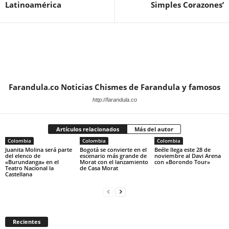
Latinoamérica
Simples Corazones’
Farandula.co Noticias Chismes de Farandula y famosos
http://farandula.co
Artículos relacionados
Más del autor
Colombia
Colombia
Colombia
Juanita Molina será parte
Bogotá se convierte en el
Beéle llega este 28 de
del elenco de
escenario más grande de
noviembre al Davi Arena
«Burundanga» en el
Morat con el lanzamiento
con «Borondo Tour»
Teatro Nacional la
de Casa Morat
Castellana
Recientes