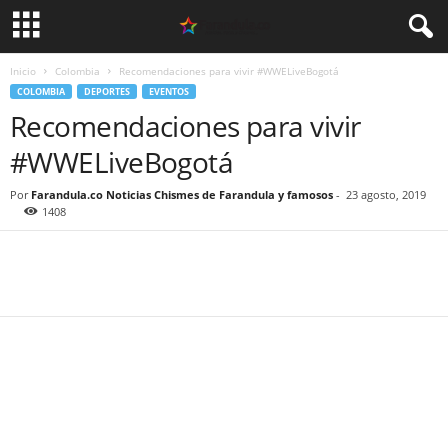
Inicio
Colombia
Recomendaciones para vivir #WWELiveBogotá
COLOMBIA
DEPORTES
EVENTOS
Recomendaciones para vivir
#WWELiveBogotá
Por
Farandula.co Noticias Chismes de Farandula y famosos
-
23 agosto, 2019
1408