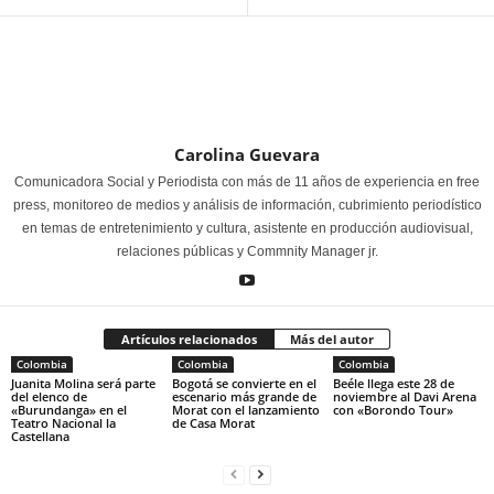
Carolina Guevara
Comunicadora Social y Periodista con más de 11 años de experiencia en free
press, monitoreo de medios y análisis de información, cubrimiento periodístico
en temas de entretenimiento y cultura, asistente en producción audiovisual,
relaciones públicas y Commnity Manager jr.
Artículos relacionados
Más del autor
Colombia
Colombia
Colombia
Juanita Molina será parte
Bogotá se convierte en el
Beéle llega este 28 de
del elenco de
escenario más grande de
noviembre al Davi Arena
«Burundanga» en el
Morat con el lanzamiento
con «Borondo Tour»
Teatro Nacional la
de Casa Morat
Castellana