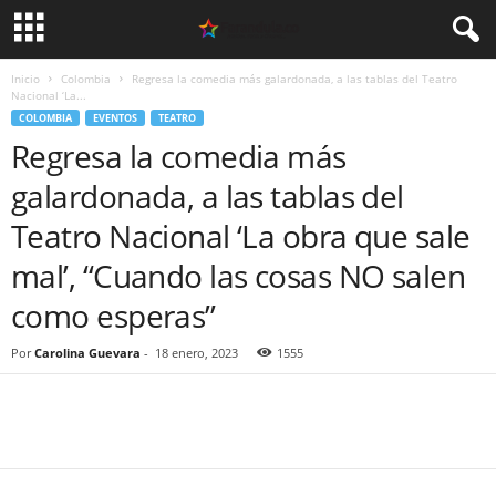
Inicio
Colombia
Regresa la comedia más galardonada, a las tablas del Teatro
Nacional ‘La...
COLOMBIA
EVENTOS
TEATRO
Regresa la comedia más
galardonada, a las tablas del
Teatro Nacional ‘La obra que sale
mal’, “Cuando las cosas NO salen
como esperas”
Por
Carolina Guevara
-
18 enero, 2023
1555