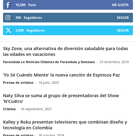
16,500
Fans
ME GUSTA
350
Seguidores
SEGUIR
3,099
Seguidores
SEGUIR
Sky Zone, una alternativa de diversión saludable para todas
las edades en vacaciones
Farandula.co Noticias Chismes de Farandula y famosos
-
23 diciembre, 2018
‘Yo Sé Cuándo Miente’ la nueva canción de Espinoza Paz
Prensa de artistas
-
14 julio, 2023
Naty Silva se suma al grupo de presentadoras del Show
‘N’Cu4tro’
Cristina
-
16 septiembre, 2021
Kalley y Roku presentan televisores que combinan diseño y
tecnología en Colombia
Prensa de artistas
-
28 octubre, 2024