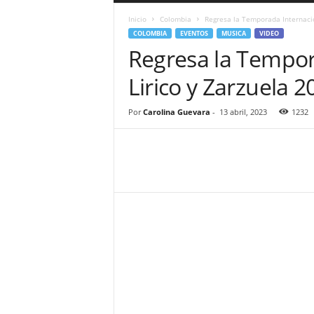
a
Inicio
Colombia
Regresa la Temporada Internacio
r
COLOMBIA
EVENTOS
MUSICA
VIDEO
a
Regresa la Tempor
n
d
Lirico y Zarzuela 2
u
l
a
Por
Carolina Guevara
-
13 abril, 2023
1232
.
C
O
N
o
t
i
c
i
a
s
d
e