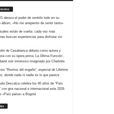
ientes
 G abraza el poder de sentirlo todo en su
 álbum, «No me arrepiento de sentir tanto»
ituales están de vuelta: cada vez más
nas buscan experiencias para disfrutar sin
otte de Casabianca debuta como autora y
tora con su ópera prima ‘La Última Función’,
baret noir inmersivo imaginado por Charlotte
nos “Rostros del engaño”, especial de Lifetime
s, donde nada ni nadie es lo que parece
uila Descalza celebra los 40 años de “País
” con gira nacional e internacional este 2026
e «País paisa» a Bogotá
des