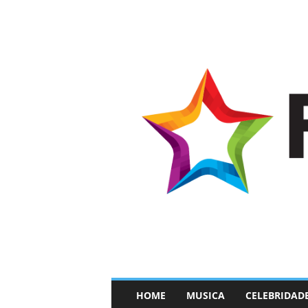
–
HOME
MUSICA
CELEBRIDAD
F