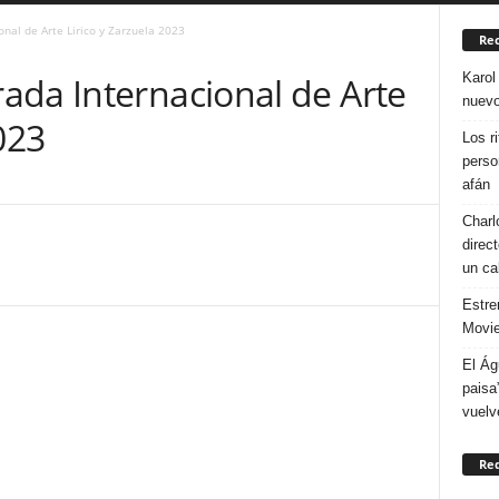
nal de Arte Lirico y Zarzuela 2023
Rec
Karol
ada Internacional de Arte
nuevo
023
Los r
perso
afán
Charl
direc
un ca
Estre
Movie
El Ág
paisa
vuelv
Re