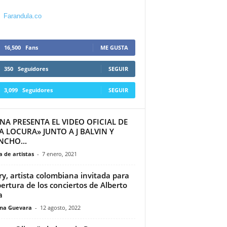
Farandula.co
16,500
Fans
ME GUSTA
350
Seguidores
SEGUIR
3,099
Seguidores
SEGUIR
NA PRESENTA EL VIDEO OFICIAL DE
 LOCURA» JUNTO A J BALVIN Y
NCHO...
 de artistas
-
7 enero, 2021
ry, artista colombiana invitada para
pertura de los conciertos de Alberto
a
ina Guevara
-
12 agosto, 2022