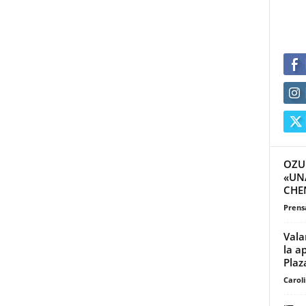
OZU
«UNA
CHE
Prensa
Vala
la a
Plaz
Carol