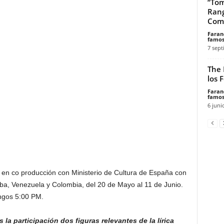
“Tom
Rang
Comi
Faran
famos
7 sept
The 
los 
Faran
famos
6 juni
m en co producción con Ministerio de Cultura de España con
uba, Venezuela y Colombia, del 20 de Mayo al 11 de Junio.
ngos 5:00 PM.
la participación dos figuras relevantes de la lírica