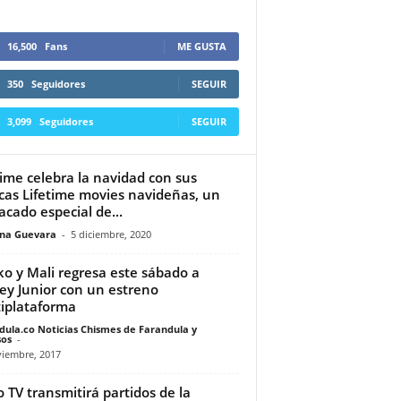
16,500
Fans
ME GUSTA
350
Seguidores
SEGUIR
3,099
Seguidores
SEGUIR
time celebra la navidad con sus
icas Lifetime movies navideñas, un
acado especial de...
ina Guevara
-
5 diciembre, 2020
o y Mali regresa este sábado a
ey Junior con un estreno
iplataforma
dula.co Noticias Chismes de Farandula y
os
-
viembre, 2017
o TV transmitirá partidos de la