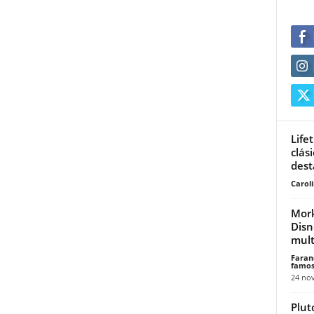
Life
clás
dest
Carol
Mork
Disn
mult
Faran
famos
24 no
Plut