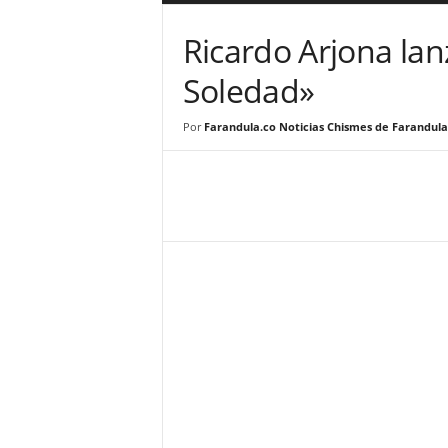
a
r
Ricardo Arjona la
a
n
Soledad»
d
u
Por
Farandula.co Noticias Chismes de Farandula
l
a
.
C
O
N
o
t
i
c
i
a
s
d
e