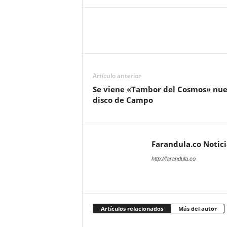
Artículo anterior
Se viene «Tambor del Cosmos» nu
disco de Campo
Farandula.co Notic
http://farandula.co
Artículos relacionados
Más del autor