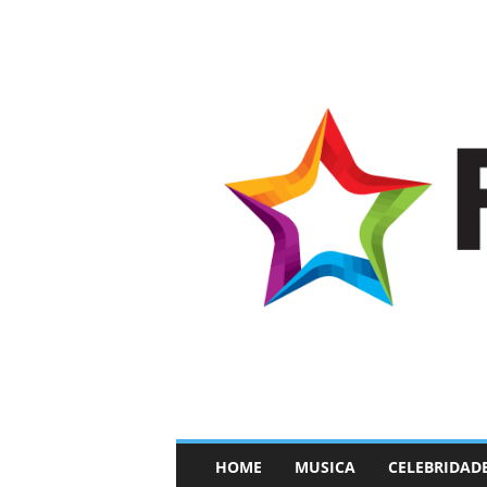
–
HOME
MUSICA
CELEBRIDAD
F