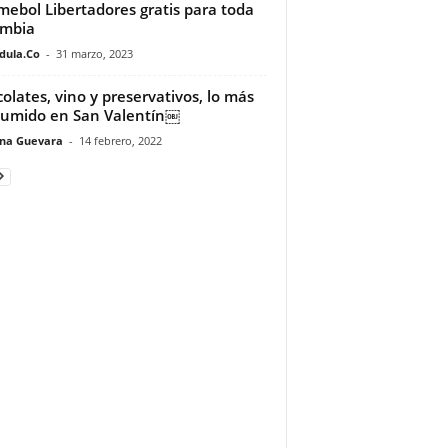
ebol Libertadores gratis para toda
ombia
dula.Co
-
31 marzo, 2023
olates, vino y preservativos, lo más
umido en San Valentín￼
ina Guevara
-
14 febrero, 2022