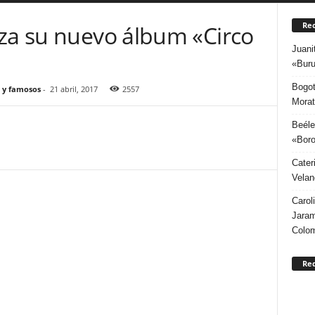
Rec
nza su nuevo álbum «Circo
Juani
«Buru
Bogot
 y famosos
-
21 abril, 2017
2557
Morat
Beéle
«Boro
Cater
Velan
Carol
Jaram
Colo
Re