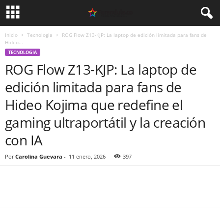
Inicio
Tecnologia
ROG Flow Z13-KJP: La laptop de edición limitada para fans de
Hideo...
TECNOLOGIA
ROG Flow Z13-KJP: La laptop de
edición limitada para fans de
Hideo Kojima que redefine el
gaming ultraportátil y la creación
con IA
Por
Carolina Guevara
-
11 enero, 2026
397