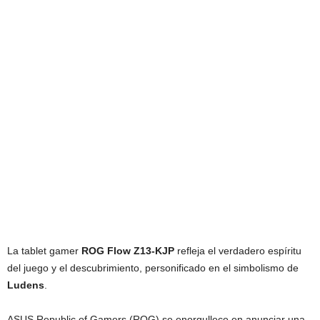
La tablet gamer
ROG Flow Z13-KJP
refleja el verdadero espíritu
del juego y el descubrimiento, personificado en el simbolismo de
Ludens
.
ASUS Republic of Gamers (ROG) se enorgullece en anunciar una