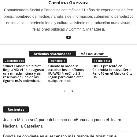
Carolina Guevara
Comunicadora Social y Periodista con más de 11 años de experiencia en free
press, monitoreo de medios y análisis de información, cubrimiento periodístico
en temas de entretenimiento y cultura, asistente en producción audiovisual,
relaciones públicas y Commnity Manager jr.
Artículos relacionados
Más del autor
Celebridades
Tecnologia
Tecnologia
“Ninel Conde: sin filtro”
Cuando la moda se
OPPO presentó en
llega a VIX el 14 de agosto
escucha: los audífonos
Colombia la nueva Serie
una mirada íntima y sin
HUAWEI FreeClip 2 S
Reno16 en el Maloka City
reservas de una de las
llegan para completar
Hall
figuras más polémicas...
cualquier look
Recientes
Juanita Molina será parte del elenco de «Burundanga» en el Teatro
Nacional la Castellana
Bogotá se convierte en el escenario más grande de Morat con el