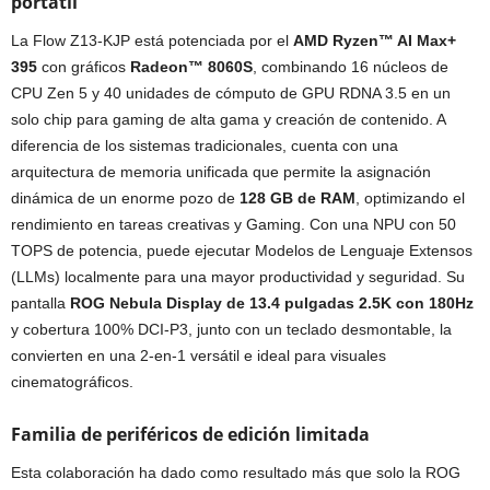
portátil
La Flow Z13-KJP está potenciada por el
AMD Ryzen™ AI Max+
395
con gráficos
Radeon™ 8060S
, combinando 16 núcleos de
CPU Zen 5 y 40 unidades de cómputo de GPU RDNA 3.5 en un
solo chip para gaming de alta gama y creación de contenido. A
diferencia de los sistemas tradicionales, cuenta con una
arquitectura de memoria unificada que permite la asignación
dinámica de un enorme pozo de
128 GB de RAM
, optimizando el
rendimiento en tareas creativas y Gaming. Con una NPU con 50
TOPS de potencia, puede ejecutar Modelos de Lenguaje Extensos
(LLMs) localmente para una mayor productividad y seguridad. Su
pantalla
ROG
Nebula Display de 13.4 pulgadas 2.5K con 180Hz
y cobertura 100% DCI-P3, junto con un teclado desmontable, la
convierten en una 2-en-1 versátil e ideal para visuales
cinematográficos.
Familia de periféricos de edición limitada
Esta colaboración ha dado como resultado más que solo la ROG