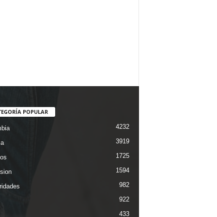
TEGORÍA POPULAR
4232
bia
3919
ca
1725
os
1594
ision
982
ridades
922
433