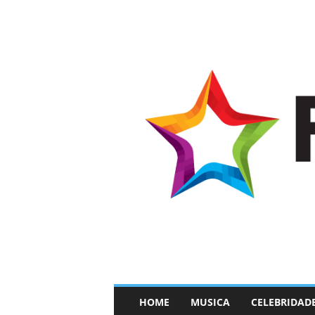
–
HOME
MUSICA
CELEBRIDAD
F