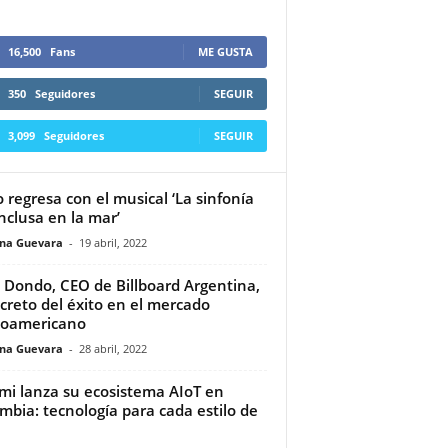
16,500
Fans
ME GUSTA
350
Seguidores
SEGUIR
3,099
Seguidores
SEGUIR
o regresa con el musical ‘La sinfonía
nclusa en la mar’
ina Guevara
-
19 abril, 2022
 Dondo, CEO de Billboard Argentina,
ecreto del éxito en el mercado
noamericano
ina Guevara
-
28 abril, 2022
mi lanza su ecosistema AIoT en
mbia: tecnología para cada estilo de