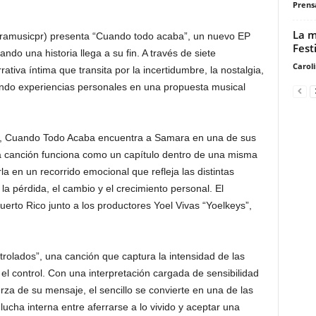
Prensa
La m
ramusicpr) presenta “Cuando todo acaba”, un nuevo EP
Fest
do una historia llega a su fin. A través de siete
Carol
ativa íntima que transita por la incertidumbre, la nostalgia,
tiendo experiencias personales en una propuesta musical
k, Cuando Todo Acaba encuentra a Samara en una de sus
a canción funciona como un capítulo dentro de una misma
a en un recorrido emocional que refleja las distintas
la pérdida, el cambio y el crecimiento personal. El
uerto Rico junto a los productores Yoel Vivas “Yoelkeys”,
trolados”, una canción que captura la intensidad de las
l control. Con una interpretación cargada de sensibilidad
za de su mensaje, el sencillo se convierte en una de las
lucha interna entre aferrarse a lo vivido y aceptar una