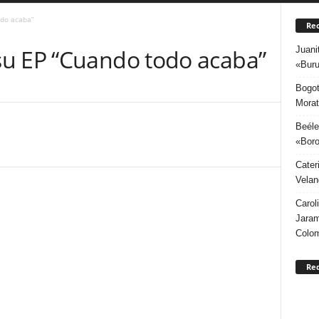
odo acaba”
Rec
Juani
u EP “Cuando todo acaba”
«Buru
Bogot
Morat
Beéle
«Boro
Cater
Velan
Carol
Jaram
Colo
Re