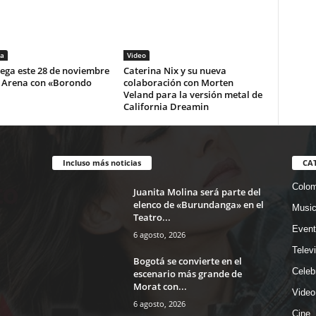
a
Video
lega este 28 de noviembre
Caterina Nix y su nueva
i Arena con «Borondo
colaboración con Morten
Veland para la versión metal de
California Dreamin
Incluso más noticias
CA
Colom
Juanita Molina será parte del
elenco de «Burundanga» en el
Musi
Teatro...
Event
6 agosto, 2026
Telev
Bogotá se convierte en el
Celeb
escenario más grande de
Morat con...
Video
6 agosto, 2026
Cine