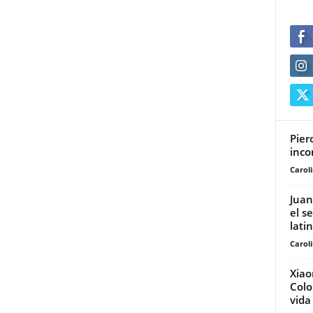
Pier
inco
Carol
Juan
el s
lati
Carol
Xiao
Colo
vida