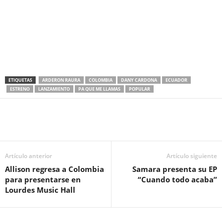
ETIQUETAS
ARDERON RAURA
COLOMBIA
DANY CARDONA
ECUADOR
ESTRENO
LANZAMIENTO
PA QUE ME LLAMAS
POPULAR
Artículo anterior
Artículo siguiente
Allison regresa a Colombia
Samara presenta su EP
para presentarse en
“Cuando todo acaba”
Lourdes Music Hall