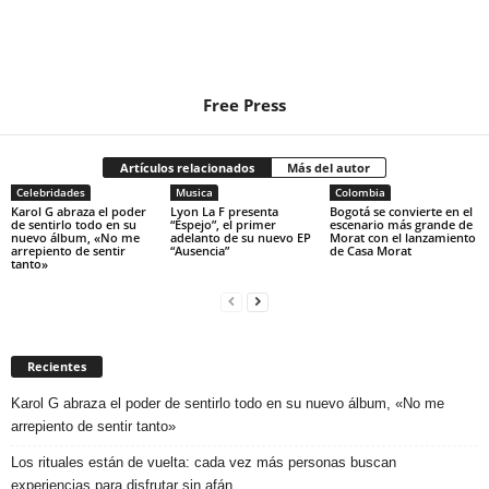
Free Press
Artículos relacionados
Más del autor
Celebridades
Musica
Colombia
Karol G abraza el poder
Lyon La F presenta
Bogotá se convierte en el
de sentirlo todo en su
“Espejo”, el primer
escenario más grande de
nuevo álbum, «No me
adelanto de su nuevo EP
Morat con el lanzamiento
arrepiento de sentir
“Ausencia”
de Casa Morat
tanto»
Recientes
Karol G abraza el poder de sentirlo todo en su nuevo álbum, «No me
arrepiento de sentir tanto»
Los rituales están de vuelta: cada vez más personas buscan
experiencias para disfrutar sin afán