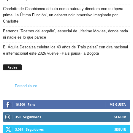
Charlotte de Casabianca debuta como autora y directora con su ópera
prima ‘La Última Función’, un cabaret noir inmersivo imaginado por
Charlotte
Estrenos “Rostros del engaño”, especial de Lifetime Movies, donde nada
ni nadie es lo que parece
El Águila Descalza celebra los 40 años de “País paisa” con gira nacional
e internacional este 2026 vuelve «País paisa» a Bogotá
Redes
Farandula.co
16,500
Fans
ME GUSTA
350
Seguidores
SEGUIR
3,099
Seguidores
SEGUIR