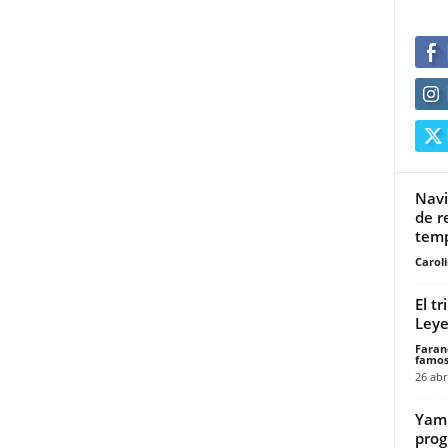
Navi
de r
tem
Carol
El tr
Leye
Faran
famos
26 abr
Yami
prog