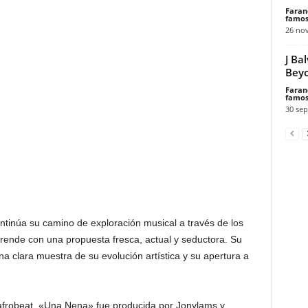
Faran
famos
26 no
J Ba
Beyo
Faran
famos
30 sep
tinúa su camino de exploración musical a través de los
prende con una propuesta fresca, actual y seductora. Su
na clara muestra de su evolución artística y su apertura a
 afrobeat, «Una Nena» fue producida por Jonylams y