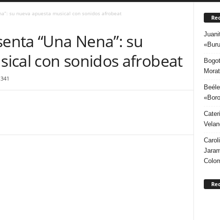
”: su nueva apuesta musical con sonidos afrobeat
Rec
Juani
enta “Una Nena”: su
«Buru
ical con sonidos afrobeat
Bogot
Morat
341
Beéle
«Boro
Cater
Velan
Carol
Jaram
Colo
Re