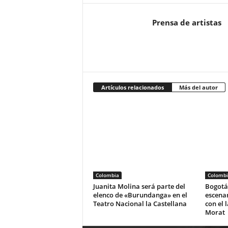
Prensa de artistas
Artículos relacionados
Más del autor
Colombia
Colombi
Juanita Molina será parte del
Bogotá 
elenco de «Burundanga» en el
escena
Teatro Nacional la Castellana
con el 
Morat