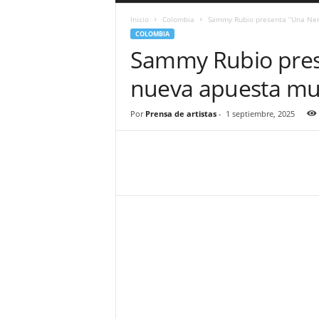
a
Inicio
Colombia
Sammy Rubio presenta “Una Nena
r
COLOMBIA
a
Sammy Rubio pres
n
d
nueva apuesta mus
u
l
a
Por
Prensa de artistas
-
1 septiembre, 2025
.
C
O
N
o
t
i
c
i
a
s
d
e