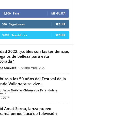
16,500
Fans
ME GUSTA
350
Seguidores
SEGUIR
3,099
Seguidores
SEGUIR
dad 2022: ¿cuáles son las tendencias
egalos de belleza para esta
porada?
ina Guevara
-
22 diciembre, 2022
ibuto a los 50 años del Festival de la
nda Vallenata se vive...
dula.co Noticias Chismes de Farandula y
os
-
il, 2017
d Amat Serna, lanza nuevo
rama periodístico de televisión