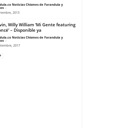
dula.co Noticias Chismes de Farandula y
os
-
viembre, 2013
lvin, Willy William ‘Mi Gente featuring
ncé’ – Disponible ya
dula.co Noticias Chismes de Farandula y
os
-
tiembre, 2017