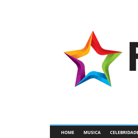
–
HOME
MUSICA
CELEBRIDAD
F