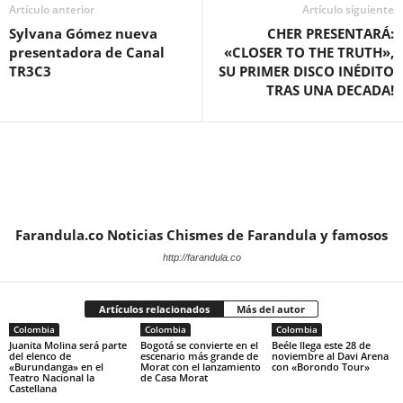
Artículo anterior
Artículo siguiente
Sylvana Gómez nueva
CHER PRESENTARÁ:
presentadora de Canal
«CLOSER TO THE TRUTH»,
TR3C3
SU PRIMER DISCO INÉDITO
TRAS UNA DECADA!
Farandula.co Noticias Chismes de Farandula y famosos
http://farandula.co
Artículos relacionados
Más del autor
Colombia
Colombia
Colombia
Juanita Molina será parte
Bogotá se convierte en el
Beéle llega este 28 de
del elenco de
escenario más grande de
noviembre al Davi Arena
«Burundanga» en el
Morat con el lanzamiento
con «Borondo Tour»
Teatro Nacional la
de Casa Morat
Castellana