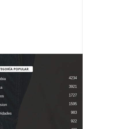
TEGORÍA POPULAR
4234
bia
3921
ca
1727
os
1595
ision
983
ridades
922