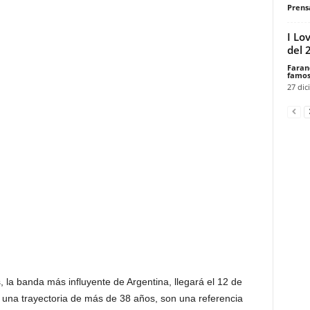
Prensa
I Lo
del 
Faran
famos
27 dic
 la banda más influyente de Argentina, llegará el 12 de
n una trayectoria de más de 38 años, son una referencia