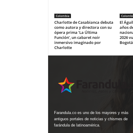
Colombia
Colombi
Charlotte de Casabianca debuta
El Águi
como autora y directora con su
años de
ópera prima ‘La Última
naciona
Función’, un cabaret noir
2026 vu
inmersivo imaginado por
Bogotá
Charlotte
Farandula.co es uno de los mayores y más
antiguos portales de noticias y chismes de
farándula de latinoamérica.