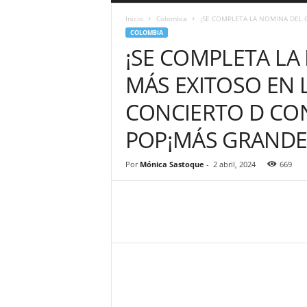
a
Inicio
Colombia
¡SE COMPLETA LA NOMINA DEL C
r
COLOMBIA
a
¡SE COMPLETA LA
n
d
MÁS EXITOSO EN 
u
l
CONCIERTO D CO
a
.
POP¡MÁS GRANDE
C
O
N
Por
Mónica Sastoque
-
2 abril, 2024
669
o
t
i
c
i
a
s
d
e