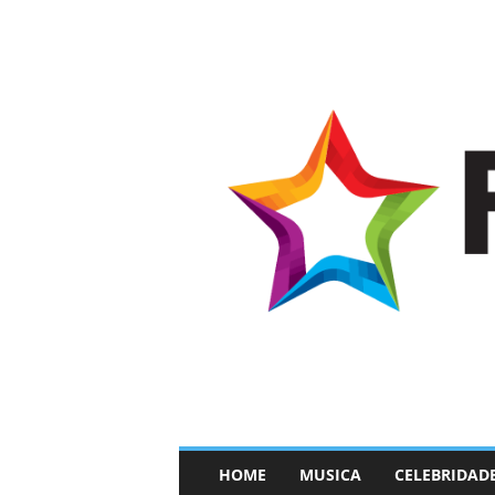
–
HOME
MUSICA
CELEBRIDAD
F