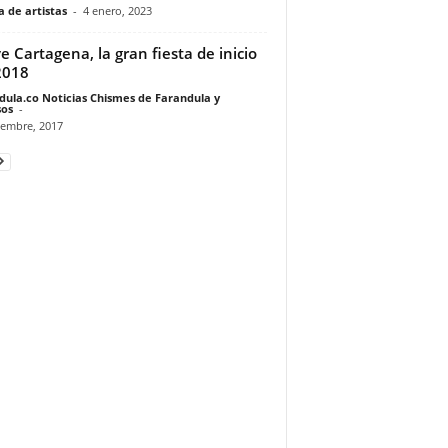
 de artistas
-
4 enero, 2023
ve Cartagena, la gran fiesta de inicio
2018
dula.co Noticias Chismes de Farandula y
os
-
iembre, 2017