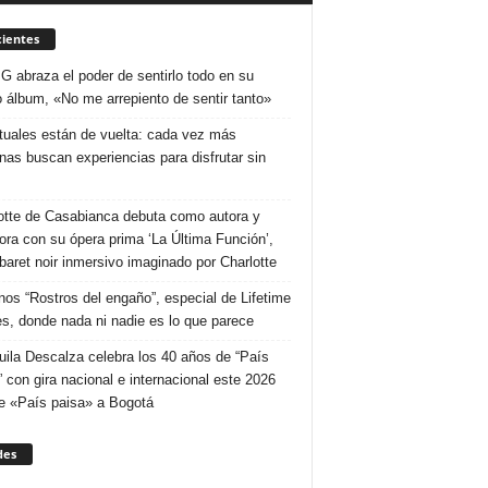
ientes
 G abraza el poder de sentirlo todo en su
 álbum, «No me arrepiento de sentir tanto»
ituales están de vuelta: cada vez más
nas buscan experiencias para disfrutar sin
otte de Casabianca debuta como autora y
tora con su ópera prima ‘La Última Función’,
baret noir inmersivo imaginado por Charlotte
nos “Rostros del engaño”, especial de Lifetime
s, donde nada ni nadie es lo que parece
uila Descalza celebra los 40 años de “País
” con gira nacional e internacional este 2026
e «País paisa» a Bogotá
des