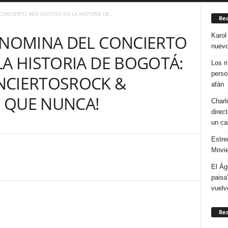
ONCIERTO MÁS EXITOSO EN LA HISTORIA DE...
Rec
Karol
 NOMINA DEL CONCIERTO
nuevo
LA HISTORIA DE BOGOTÁ:
Los r
perso
NCIERTOSROCK &
afán
 QUE NUNCA!
Charl
direc
un ca
Estre
Movie
El Ág
paisa
vuelv
Re