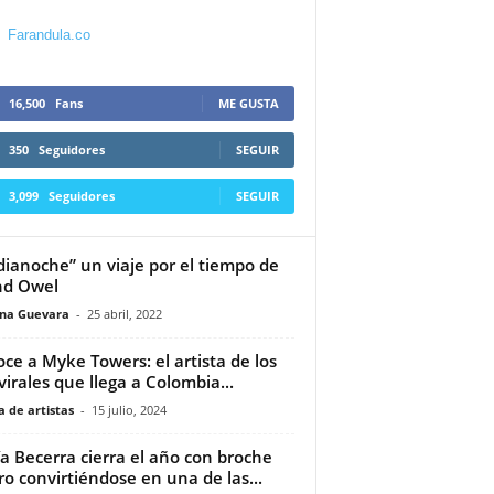
Farandula.co
16,500
Fans
ME GUSTA
350
Seguidores
SEGUIR
3,099
Seguidores
SEGUIR
ianoche” un viaje por el tiempo de
nd Owel
ina Guevara
-
25 abril, 2022
ce a Myke Towers: el artista de los
 virales que llega a Colombia...
 de artistas
-
15 julio, 2024
a Becerra cierra el año con broche
ro convirtiéndose en una de las...