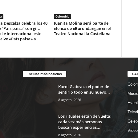
a
Colombia
la Descalza celebra los 40
Juanita Molina será parte del
 “País paisa” con gira
elenco de «Burundanga» en el
l e internacional este
Teatro Nacional la Castellana
elve «País paisa» a
Incluso más noticias
CA
Colom
Karol G abraza el poder de
sentirlo todo en su nuevo...
Musi
8 agosto, 2026
Event
Telev
Los rituales están de vuelta:
cada vez más personas
Celeb
buscan experiencias...
Video
8 agosto, 2026