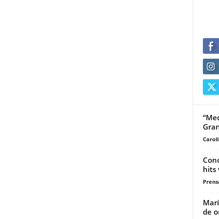
“Med
Gra
Carol
Cono
hits
Prensa
Marí
de o