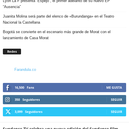
Lyon La F presenta “Espejo”, el primer adelanto de su nuevo EP
“Ausencia”
Juanita Molina será parte del elenco de «Burundanga» en el Teatro
Nacional la Castellana
Bogotá se convierte en el escenario más grande de Morat con el
lanzamiento de Casa Morat
Redes
Farandula.co
16,500
Fans
ME GUSTA
350
Seguidores
SEGUIR
3,099
Seguidores
SEGUIR
Sundance TV celebra una nueva edición del Sundance Film