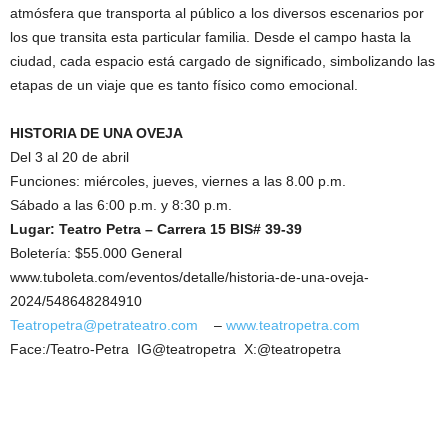
atmósfera que transporta al público a los diversos escenarios por
los que transita esta particular familia. Desde el campo hasta la
ciudad, cada espacio está cargado de significado, simbolizando las
etapas de un viaje que es tanto físico como emocional.
HISTORIA DE UNA OVEJA
Del 3 al 20 de abril
Funciones: miércoles, jueves, viernes a las 8.00 p.m.
Sábado a las 6:00 p.m. y 8:30 p.m.
Lugar: Teatro Petra – Carrera 15 BIS# 39-39
Boletería: $55.000 General
www.tuboleta.com/eventos/detalle/historia-de-una-oveja-
2024/548648284910
Teatropetra@petrateatro.com
–
www.teatropetra.com
Face:/Teatro-Petra IG@teatropetra X:@teatropetra