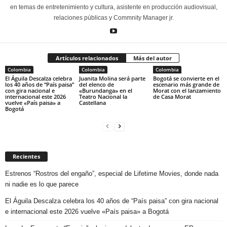
en temas de entretenimiento y cultura, asistente en producción audiovisual,
relaciones públicas y Commnity Manager jr.
Artículos relacionados
Más del autor
Colombia
Colombia
Colombia
El Águila Descalza celebra
Juanita Molina será parte
Bogotá se convierte en el
los 40 años de “País paisa”
del elenco de
escenario más grande de
con gira nacional e
«Burundanga» en el
Morat con el lanzamiento
internacional este 2026
Teatro Nacional la
de Casa Morat
vuelve «País paisa» a
Castellana
Bogotá
Recientes
Estrenos “Rostros del engaño”, especial de Lifetime Movies, donde nada
ni nadie es lo que parece
El Águila Descalza celebra los 40 años de “País paisa” con gira nacional
e internacional este 2026 vuelve «País paisa» a Bogotá