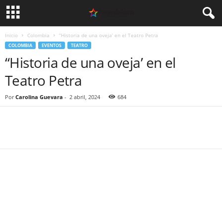
Inicio
Colombia
“Historia de una oveja’ en el Teatro Petra
COLOMBIA
EVENTOS
TEATRO
“Historia de una oveja’ en el
Teatro Petra
Por
Carolina Guevara
-
2 abril, 2024
684