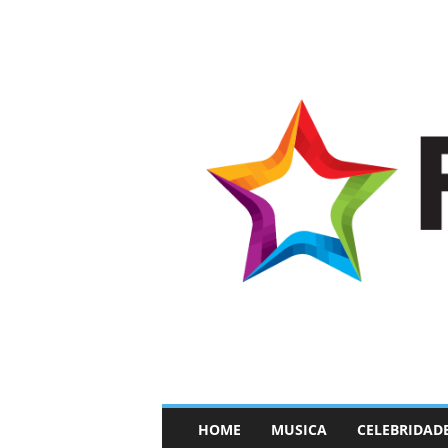
–
HOME
MUSICA
CELEBRIDAD
F