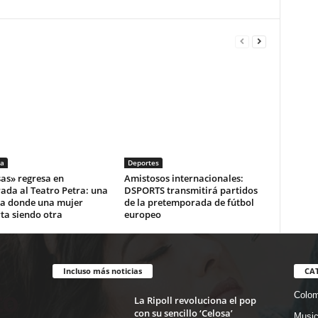
a
Deportes
as» regresa en
Amistosos internacionales:
ada al Teatro Petra: una
DSPORTS transmitirá partidos
a donde una mujer
de la pretemporada de fútbol
ta siendo otra
europeo
Incluso más noticias
CA
Colom
La Ripoll revoluciona el pop
con su sencillo ‘Celosa’
Musi