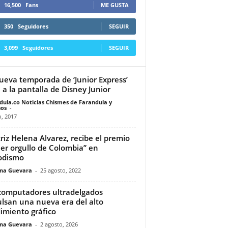
16,500
Fans
ME GUSTA
350
Seguidores
SEGUIR
3,099
Seguidores
SEGUIR
ueva temporada de ‘Junior Express’
a a la pantalla de Disney Junior
dula.co Noticias Chismes de Farandula y
os
-
o, 2017
riz Helena Alvarez, recibe el premio
er orgullo de Colombia” en
odismo
ina Guevara
-
25 agosto, 2022
computadores ultradelgados
lsan una nueva era del alto
imiento gráfico
ina Guevara
-
2 agosto, 2026