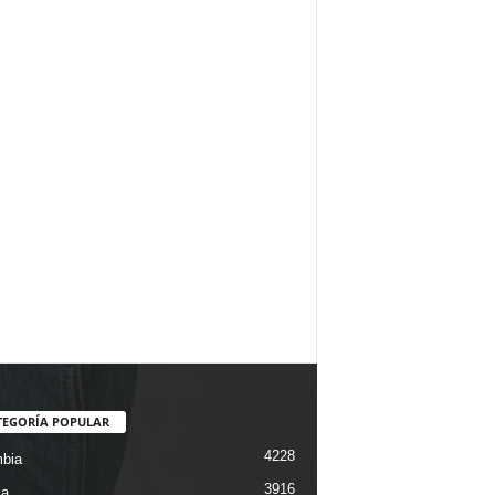
TEGORÍA POPULAR
4228
bia
3916
ca