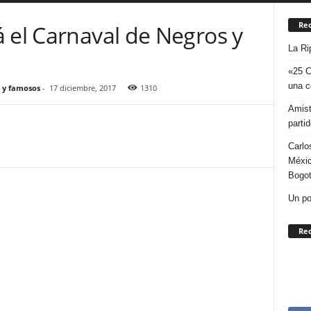
Rec
 el Carnaval de Negros y
La Ri
«25 C
una c
 y famosos
-
17 diciembre, 2017
1310
Amist
parti
Carlo
Méxic
Bogo
Un po
Re