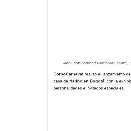
F
a
m
o
s
o
s
Juan Carlos Santacruz Director del Carnaval, J
CorpoCarnaval
realizó el lanzamiento de
casa de
Nariño en Bogotá
, con la exhibi
personalidades e invitados especiales.