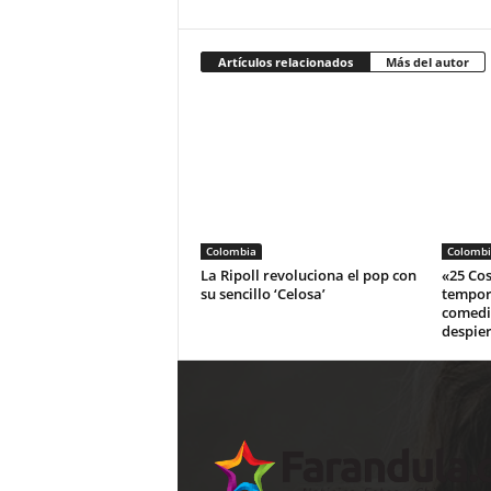
Artículos relacionados
Más del autor
Colombia
Colombi
La Ripoll revoluciona el pop con
«25 Cos
su sencillo ‘Celosa’
tempor
comedi
despier