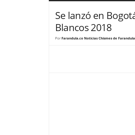
a
r
Se lanzó en Bogotá
a
n
Blancos 2018
d
u
Por
Farandula.co Noticias Chismes de Farandula
l
a
.
C
O
N
o
t
i
c
i
a
s
d
e