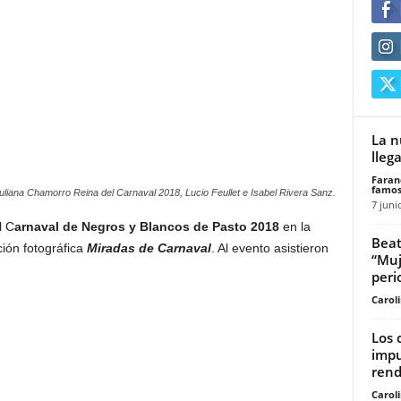
La n
lleg
Faran
famos
uliana Chamorro Reina del Carnaval 2018, Lucio Feullet e Isabel Rivera Sanz.
7 juni
l C
arnaval de Negros y Blancos de Pasto 2018
en la
Beat
ción fotográfica
Miradas de Carnaval
. Al evento asistieron
“Muj
peri
Carol
Los 
impu
rend
Carol