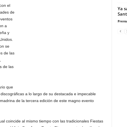
con el
Ya s
dades de
San
 eventos
Prensa
en a
ueña y
 Unidos.
on se
s de las
,
s de las
rio que
discográficas a lo largo de su destacada e impecable
de madrina de la tercera edición de este magno evento
ual coincide al mismo tiempo con las tradicionales Fiestas