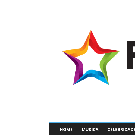
–
HOME
MUSICA
CELEBRIDAD
F