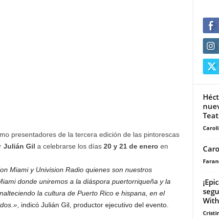
Héct
nuev
Teatr
Carol
o presentadores de la tercera edición de las pintorescas
r
Julián Gil
a celebrarse los días
20 y 21 de enero
en
Caro
Faran
on Miami y Univision Radio quienes son nuestros
¡Epi
Miami donde uniremos a la diáspora puertorriqueña y la
segu
nalteciendo la cultura de Puerto Rico e hispana, en el
With
idos.»
, indicó Julián Gil, productor ejecutivo del evento.
Cristi