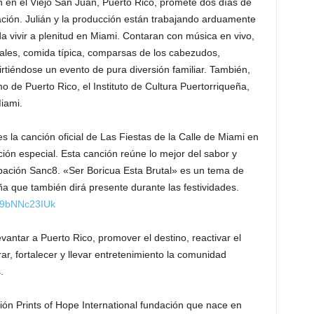
n en el Viejo San Juan, Puerto Rico, promete dos días de
ación. Julián y la producción están trabajando arduamente
da vivir a plenitud en Miami. Contaran con música en vivo,
nales, comida típica, comparsas de los cabezudos,
tiéndose un evento de pura diversión familiar. También,
 de Puerto Rico, el Instituto de Cultura Puertorriqueña,
iami.
es la canción oficial de Las Fiestas de la Calle de Miami en
ión especial. Esta canción reúne lo mejor del sabor y
upación Sanc8. «Ser Boricua Esta Brutal» es un tema de
 que también dirá presente durante las festividades.
/d9bNNc23IUk
evantar a Puerto Rico, promover el destino, reactivar el
rar, fortalecer y llevar entretenimiento la comunidad
.
ción Prints of Hope International fundación que nace en