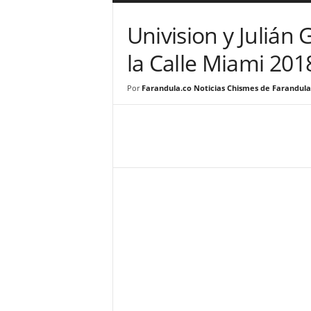
a
r
Univision y Julián 
a
n
la Calle Miami 201
d
u
Por
Farandula.co Noticias Chismes de Farandula
l
a
.
C
O
N
o
t
i
c
i
a
s
d
e