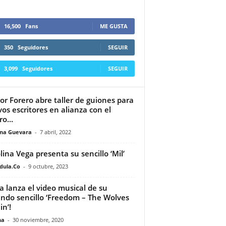
16,500
Fans
ME GUSTA
350
Seguidores
SEGUIR
3,099
Seguidores
SEGUIR
or Forero abre taller de guiones para
os escritores en alianza con el
o...
ina Guevara
-
7 abril, 2022
lina Vega presenta su sencillo ‘Mil’
dula.Co
-
9 octubre, 2023
ca lanza el video musical de su
ndo sencillo ‘Freedom – The Wolves
in’!
na
-
30 noviembre, 2020