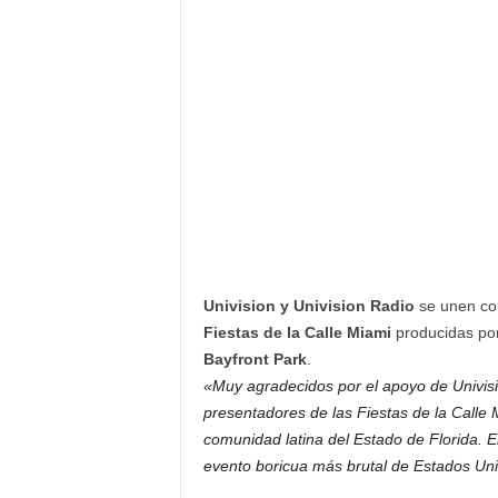
F
a
m
o
s
o
s
Univision y Univision Radio
se unen com
Fiestas de la Calle Miami
producidas po
Bayfront Park
.
«Muy agradecidos por el apoyo de Univisi
presentadores de las Fiestas de la Calle 
comunidad latina del Estado de Florida. E
evento boricua más brutal de Estados Un