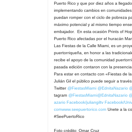
Puerto Rico y que por diez años a llegad
implementando cambios en comunidades p
puedan romper con el ciclo de pobreza pa
máximo potencial y al mismo tiempo enseñ
embajador. En esta ocasión Prints of Hop
Puerto Rico afectadas por el huracán Ma
Las Fiestas de la Calle Miami, es un proy
puertorriqueña, en honor a las tradiciona
recibe el apoyo de la comunidad puertorri
pasada edición contaron con la presencia
Para estar en contacto con «Fiestas de la
Julián Gil el público puede seguir a través
Twitter
@FiestasMiami
@EdnitaNazario
@
tagram
@FiestasMiami
@EdnitaNazario
@
azario
Facebook/juliangiltv
Facebook/Univ
com
www.seepuertorico.com
Unete a la c
#SeePuertoRico
Foto crédito: Omar Cruz