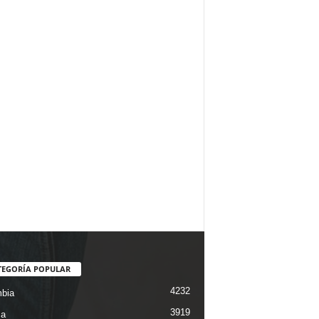
TEGORÍA POPULAR
4232
bia
3919
ca