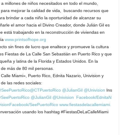
o a millones de niños necesitados en todo el mundo,
ara mejorar la calidad de vida, buscando recursos que
ra brindar a cada niño la oportunidad de alcanzar su
arle el amor hacia el Divino Creador, donde Julián Gil es
e está trabajando en la reconstrucción de viviendas en
ría
www.printsofhope.org
ecto sin fines de lucro que enaltece y promueve la cultura
les Fiestas de La Calle San Sebastián en Puerto Rico y que
queña y latina de la Florida y Estados Unidos. En la
 de más de 80 mil personas.
 Calle Miami», Puerto Rico, Ednita Nazario, Univision y
 de las redes sociales:
SeePuertoRico
@CTPuertoRico
@JulianGil
@Univision
Ins
SeePuertoRico
@JulianGil
@Univision
Facebook/EdnitaN
ision
Facebook/SeePuertoRico
www.fiestasdelacallemiami.
onversación usando los hashtag #FiestasDeLaCalleMiami