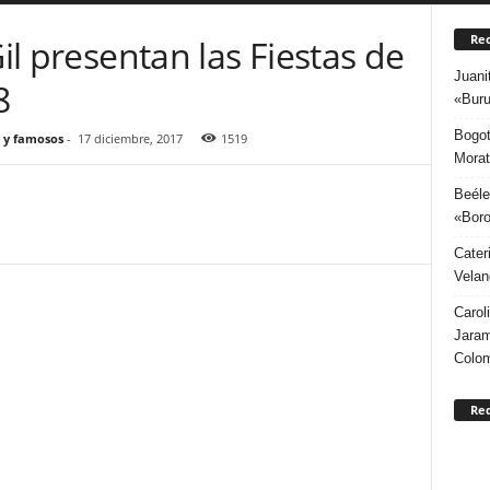
Rec
Gil presentan las Fiestas de
Juani
8
«Buru
Bogot
 y famosos
-
17 diciembre, 2017
1519
Morat
Beéle
«Boro
Cater
Velan
Carol
Jaram
Colo
Re