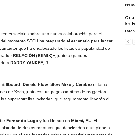
Prensa
Orla
En F
Faran
s redes sociales sobre una nueva colaboración para el
a del momento
SECH
ha preparado el escenario para lanzar
o cantautor que ha encabezado las listas de popularidad de
perado
«RELACIÓN (REMIX)»
, junto a grandes
endo a
DADDY YANKEE
,
J
e
Billboard
,
Dímelo Flow
,
Slow Mike
y
Cerebro
el tema
lírico de Sech, junto con un pegajoso ritmo de reggaeton
las superestrellas invitadas, que seguramente llevarán el
ctor
Fernando Lugo
y fue filmado en
Miami, FL
. El
 historia de dos astronautas que descienden a un planeta