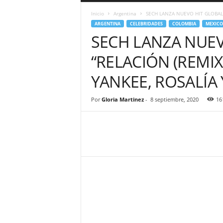
a
Inicio
Argentina
SECH LANZA NUEVO HIT GLOBAL “
r
ARGENTINA
CELEBRIDADES
COLOMBIA
MEXICO
a
SECH LANZA NUEV
n
d
“RELACIÓN (REMIX
u
l
YANKEE, ROSALÍA
a
.
C
Por
Gloria Martinez
-
8 septiembre, 2020
16
O
N
o
t
i
c
i
a
s
d
e