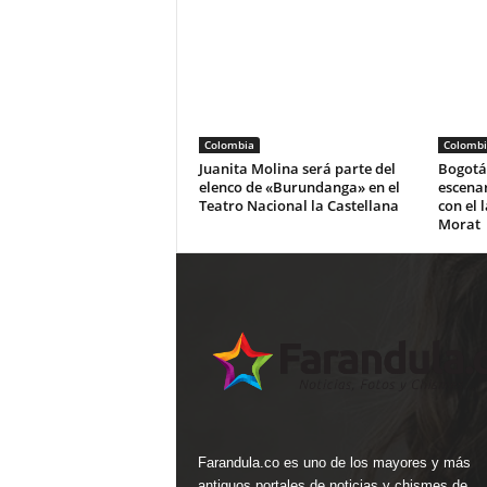
Colombia
Colombi
Juanita Molina será parte del
Bogotá 
elenco de «Burundanga» en el
escena
Teatro Nacional la Castellana
con el 
Morat
Farandula.co es uno de los mayores y más
antiguos portales de noticias y chismes de