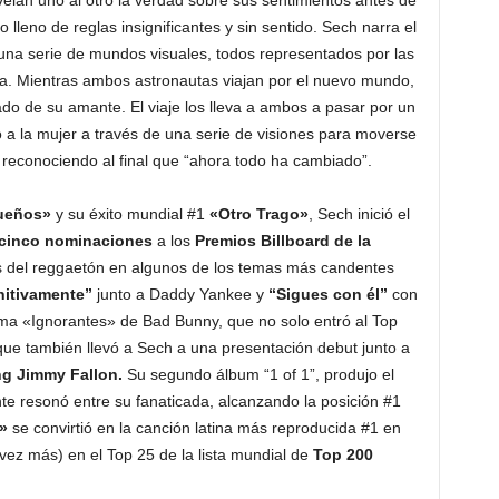
evelan uno al otro la verdad sobre sus sentimientos antes de
 lleno de reglas insignificantes y sin sentido. Sech narra el
 una serie de mundos visuales, todos representados por las
a. Mientras ambos astronautas viajan por el nuevo mundo,
ado de su amante. El viaje los lleva a ambos a pasar por un
 la mujer a través de una serie de visiones para moverse
 reconociendo al final que “ahora todo ha cambiado”.
ueños»
y su éxito mundial #1
«Otro Trago»
, Sech inició el
cinco nominaciones
a los
Premios Billboard de la
s del reggaetón en algunos de los temas más candentes
nitivamente”
junto a Daddy Yankee y
“Sigues con él”
con
ma «Ignorantes» de Bad Bunny, que no solo entró al Top
 que también llevó a Sech a una presentación debut junto a
ng Jimmy Fallon.
Su segundo álbum “1 of 1”, produjo el
te resonó entre su fanaticada, alcanzando la posición #1
»
se convirtió en la canción latina más reproducida #1 en
vez más) en el Top 25 de la lista mundial de
Top 200