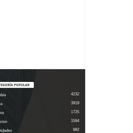
TEGORÍA POPULAR
4232
bia
3919
ca
1725
os
1594
ision
982
ridades