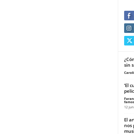
¿Cóm
sin 
Carol
‘El 
pelí
Faran
famos
12 jun
El a
nos 
musi