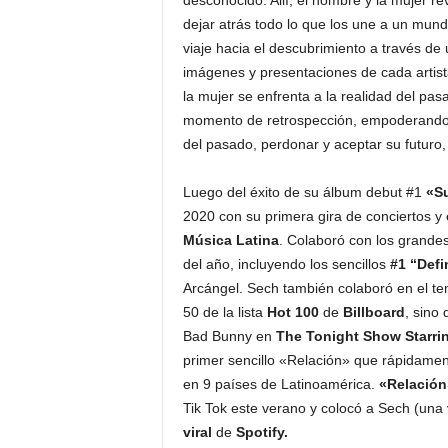
desconocido. Allí, el hombre y la mujer r
dejar atrás todo lo que los une a un mundo
viaje hacia el descubrimiento a través de
imágenes y presentaciones de cada artist
la mujer se enfrenta a la realidad del pas
momento de retrospección, empoderando a
del pasado, perdonar y aceptar su futuro,
Luego del éxito de su álbum debut #1
«S
2020 con su primera gira de conciertos y
Música Latina
. Colaboró con los grande
del año, incluyendo los sencillos
#1 “Defi
Arcángel. Sech también colaboró en el te
50 de la lista
Hot 100
de
Billboard
, sino
Bad Bunny en
The Tonight Show Starri
primer sencillo «Relación» que rápidamen
en 9 países de Latinoamérica.
«Relación
Tik Tok este verano y colocó a Sech (una 
viral
de
Spotify.