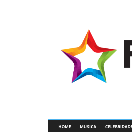
–
HOME
MUSICA
CELEBRIDAD
F