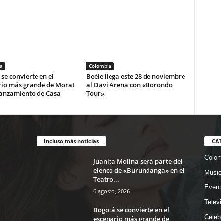
a
Colombia
se convierte en el
Beéle llega este 28 de noviembre
rio más grande de Morat
al Davi Arena con «Borondo
lanzamiento de Casa
Tour»
Incluso más noticias
CA
Colom
Juanita Molina será parte del
elenco de «Burundanga» en el
Musi
Teatro...
Event
6 agosto, 2026
Telev
Bogotá se convierte en el
Celeb
escenario más grande de