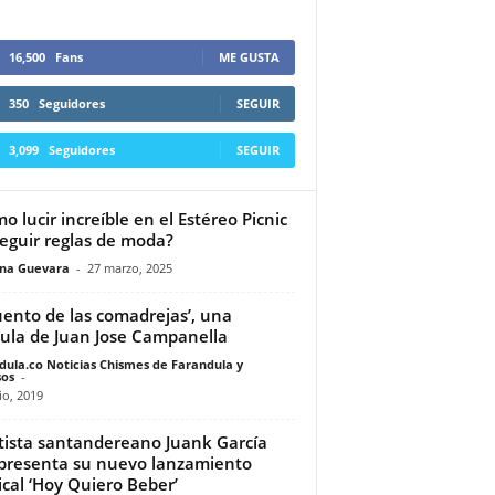
16,500
Fans
ME GUSTA
350
Seguidores
SEGUIR
3,099
Seguidores
SEGUIR
o lucir increíble en el Estéreo Picnic
seguir reglas de moda?
ina Guevara
-
27 marzo, 2025
cuento de las comadrejas’, una
cula de Juan Jose Campanella
dula.co Noticias Chismes de Farandula y
os
-
io, 2019
rtista santandereano Juank García
presenta su nuevo lanzamiento
cal ‘Hoy Quiero Beber’