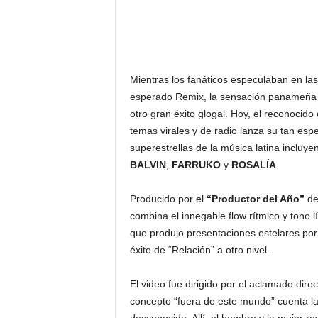
Mientras los fanáticos especulaban en la
esperado Remix, la sensación panameñ
otro gran éxito glogal. Hoy, el reconocid
temas virales y de radio lanza su tan es
superestrellas de la música latina incluy
BALVIN
,
FARRUKO
y
ROSALÍA
.
Producido por el
“Productor del Año”
d
combina el innegable flow rítmico y tono 
que produjo presentaciones estelares por 
éxito de “Relación” a otro nivel.
El video fue dirigido por el aclamado dire
concepto “fuera de este mundo” cuenta la