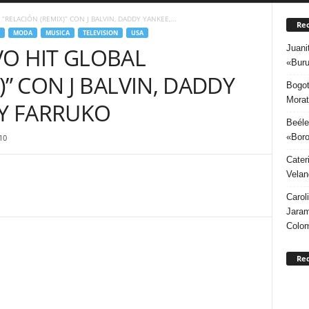
RELACIÓN (REMIX)” CON J BALVIN, DADDY YANKEE,...
Rec
MODA
MUSICA
TELEVISION
USA
Juani
O HIT GLOBAL
«Buru
)” CON J BALVIN, DADDY
Bogot
Morat
 Y FARRUKO
Beéle
«Boro
10
Cater
Velan
Carol
Jaram
Colo
Re