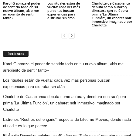
Karol G abraza el poder
Los rituales están de
Charlotte de Casabianca
de sentirlo todo en su
vuelta: cada vez más
debuta como autora y
nuevo álbum, «No me
personas buscan
directora con su ópera
arrepiento de sentir
experiencias para
prima ‘La Última
tanto»
disfrutar sin afán
Función’, un cabaret noir
inmersivo imaginado por
Charlotte
Recientes
Karol G abraza el poder de sentirlo todo en su nuevo álbum, «No me
arrepiento de sentir tanto»
Los rituales están de vuelta: cada vez más personas buscan
experiencias para disfrutar sin afán
Charlotte de Casabianca debuta como autora y directora con su ópera
prima ‘La Última Función’, un cabaret noir inmersivo imaginado por
Charlotte
Estrenos “Rostros del engaño”, especial de Lifetime Movies, donde nada
ni nadie es lo que parece
El Águila Descalza celebra los 40 años de “País paisa” con gira nacional