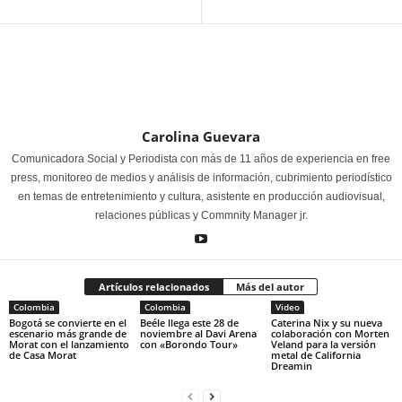
Carolina Guevara
Comunicadora Social y Periodista con más de 11 años de experiencia en free
press, monitoreo de medios y análisis de información, cubrimiento periodístico
en temas de entretenimiento y cultura, asistente en producción audiovisual,
relaciones públicas y Commnity Manager jr.
Artículos relacionados
Más del autor
Colombia
Colombia
Video
Bogotá se convierte en el
Beéle llega este 28 de
Caterina Nix y su nueva
escenario más grande de
noviembre al Davi Arena
colaboración con Morten
Morat con el lanzamiento
con «Borondo Tour»
Veland para la versión
de Casa Morat
metal de California
Dreamin