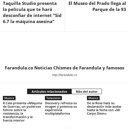
Taquilla Studio presenta
El Museo del Prado llega al
la película que te hará
Parque de la 93
desconfiar de internet “Sid
6.7 la máquina asesina”
Farandula.co Noticias Chismes de Farandula y famosos
http://farandula.co
Artículos relacionados
Más del autor
Musica
Television
Musica
R.Cela presenta «Máquina
Discovery refresca su
De la Rose hace su
de Guerra», un poderoso
imagen y potencia su
declaración más audaz
himno sobre la
experiencia
hasta la fecha con «Mi
resistencia, la
multiplataforma
Carpe Diem»
transformación y la
fuerza interior