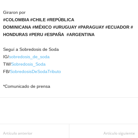
Giraron por
#COLOMBIA #CHILE #REPÚBLICA
DOMINICANA #MÉXICO #URUGUAY #PARAGUAY #ECUADOR #
HONDURAS #PERU #ESPAÑA #ARGENTINA
Seguí a Sobredosis de Soda
IG/
sobredosis_de_soda
TW/
Sobredosis_Soda
FB/
SobredosisDeSodaTributo
*Comunicado de prensa
Artículo anterior
Artículo siguiente