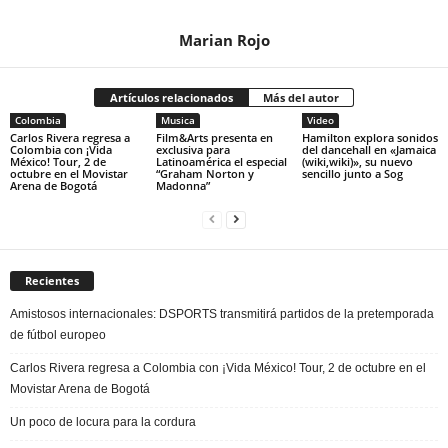
Marian Rojo
Artículos relacionados
Más del autor
Colombia
Musica
Video
Carlos Rivera regresa a
Film&Arts presenta en
Hamilton explora sonidos
Colombia con ¡Vida
exclusiva para
del dancehall en «Jamaica
México! Tour, 2 de
Latinoamérica el especial
(wiki,wiki)», su nuevo
octubre en el Movistar
“Graham Norton y
sencillo junto a Sog
Arena de Bogotá
Madonna”
Recientes
Amistosos internacionales: DSPORTS transmitirá partidos de la pretemporada
de fútbol europeo
Carlos Rivera regresa a Colombia con ¡Vida México! Tour, 2 de octubre en el
Movistar Arena de Bogotá
Un poco de locura para la cordura