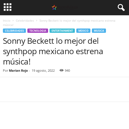
Inicio
Celebridades
Sonny Beckett lo mejor del synthpop mexicano estrena
música!
CELEBRIDADES
TECNOLOGIA
ENTERTAINMENT
MEXICO
MUSICA
Sonny Beckett lo mejor del
synthpop mexicano estrena
música!
Por
Marian Rojo
-
19 agosto, 2022
940