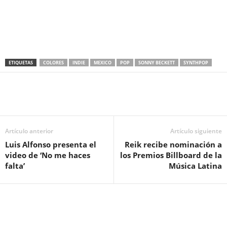
ETIQUETAS
COLORES
INDIE
MEXICO
POP
SONNY BECKETT
SYNTHPOP
Artículo anterior
Artículo siguiente
Luis Alfonso presenta el
Reik recibe nominación a
video de ‘No me haces
los Premios Billboard de la
falta’
Música Latina