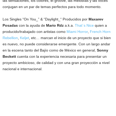
las sensaciones, los colores, el groove, las melodías y las voces
conjugan en un par de temas perfectos para todo momento.
Los Singles “On You_” & “Daylight_“ Producidos por
Maxarev
Posadas
con la ayuda de
Mario Rdz
a.k.a.
That´s Nice
quien a
producido/trabajado con artistas como
Miami Horror
,
French Horn
Rebellion
,
Keljet
, etc… marcan el inicio de un proyecto que si bien
es nuevo, no puede considerarse emergente. Con un largo andar
en la escena tanto del Bajío como de México en general,
Sonny
Beckett
cuenta con la experiencia necesaria para presentar un
proyecto ambicioso, de calidad y con una gran proyección a nivel
nacional e internacional.