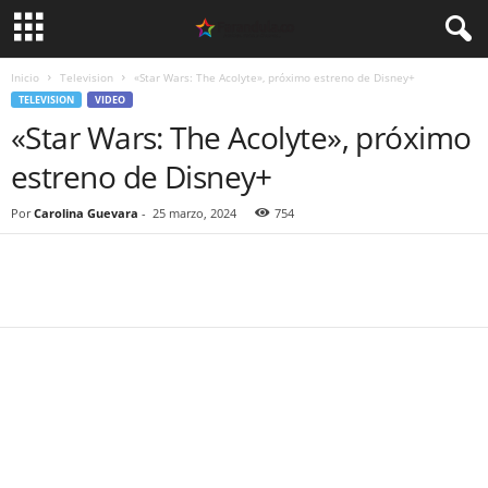
Inicio
Television
«Star Wars: The Acolyte», próximo estreno de Disney+
TELEVISION
VIDEO
«Star Wars: The Acolyte», próximo
estreno de Disney+
Por
Carolina Guevara
-
25 marzo, 2024
754