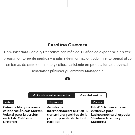
Carolina Guevara
Comunicadora Social y Periodista con más de 11 años de experiencia en free
press, monitoreo de medios y análisis de información, cubrimiento periodístico
en temas de entretenimiento y cultura, asistente en producción audiovisual,
relaciones públicas y Commnity Manager jr.
Artículos relacionados
Más del autor
Video
Deportes
Musica
Caterina Nix y su nueva
Amistosos
Film&Arts presenta en
colaboración con Morten
internacionales: DSPORTS
exclusiva para
Veland para la versión
transmitirá partidos de la
Latinoamérica el especial
metal de California
pretemporada de fútbol
“Graham Norton y
Dreamin
europeo
Madonna”