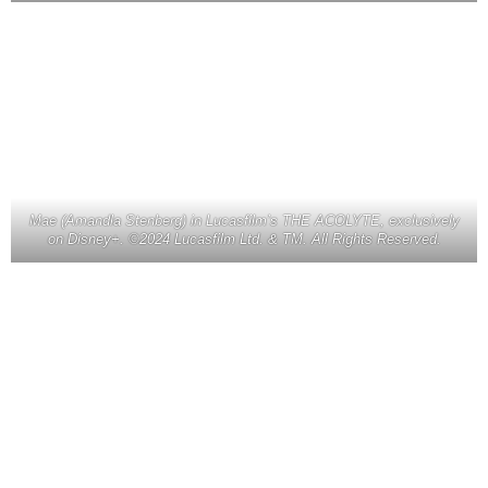
Mae (Amandla Stenberg) in Lucasfilm’s THE ACOLYTE, exclusively
on Disney+. ©2024 Lucasfilm Ltd. & TM. All Rights Reserved.