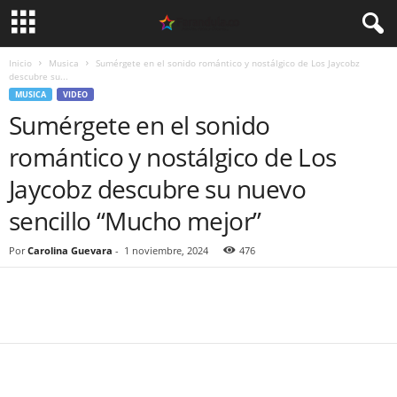
Inicio
Musica
Sumérgete en el sonido romántico y nostálgico de Los Jaycobz
descubre su...
MUSICA
VIDEO
Sumérgete en el sonido
romántico y nostálgico de Los
Jaycobz descubre su nuevo
sencillo “Mucho mejor”
Por
Carolina Guevara
-
1 noviembre, 2024
476