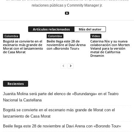
relaciones públicas y Commnity Manager jr.
Artículos relacionados
Más del autor
Colombia
Colombia
Video
Bogotá se convierte en el
Beéle llega este 28 de
Caterina Nix y su nueva
escenario más grande de
noviembre al Davi Arena
colaboración con Morten
Morat con el lanzamiento
con «Borondo Tour»
Veland para la versión
de Casa Morat
metal de California
Dreamin
Recientes
Juanita Molina será parte del elenco de «Burundanga» en el Teatro
Nacional la Castellana
Bogotá se convierte en el escenario más grande de Morat con el
lanzamiento de Casa Morat
Beéle llega este 28 de noviembre al Davi Arena con «Borondo Tour»