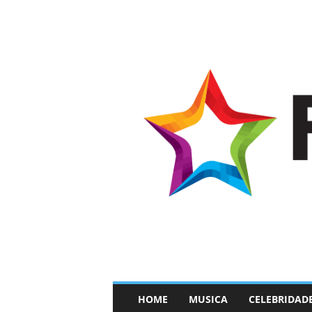
–
HOME
MUSICA
CELEBRIDAD
F