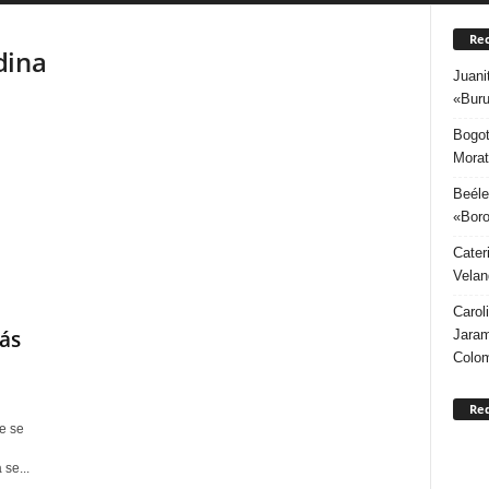
Rec
dina
Juani
«Buru
Bogot
Morat
Beéle
«Boro
Cater
Velan
Carol
ás
Jaram
Colo
Re
e se
se...