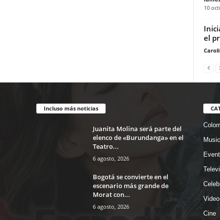
10 oct
Inic
el p
Carol
Incluso más noticias
CA
Colom
Juanita Molina será parte del
elenco de «Burundanga» en el
Musi
Teatro...
Event
6 agosto, 2026
Telev
Bogotá se convierte en el
Celeb
escenario más grande de
Morat con...
Video
6 agosto, 2026
Cine