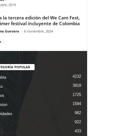
ubre, 2019
ia la tercera edición del We Cam Fest,
rimer festival incluyente de Colombia
ina Guevara
-
6 noviembre, 2024
TEGORÍA POPULAR
4232
bia
3919
ca
1725
os
1594
ision
982
ridades
922
433