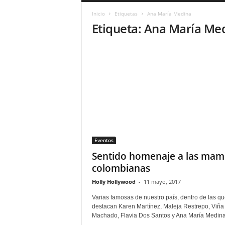
a
Inicio
Etiquetas
Ana María Medina
r
Etiqueta: Ana María Me
a
n
d
u
l
a
.
C
O
N
o
Eventos
t
i
Sentido homenaje a las mam
c
colombianas
i
Holly Hollywood
-
11 mayo, 2017
a
s
Varias famosas de nuestro país, dentro de las qu
d
destacan Karen Martínez, Maleja Restrepo, Viña
e
Machado, Flavia Dos Santos y Ana María Medina 