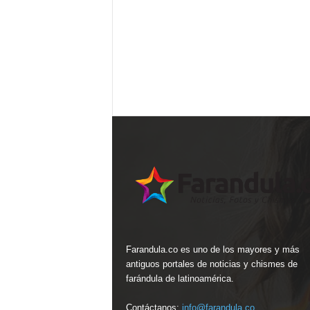
Farandula.co es uno de los mayores y más
antiguos portales de noticias y chismes de
farándula de latinoamérica.
Contáctanos:
info@farandula.co