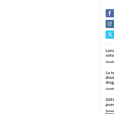
Lanc
niño
Carol
La t
dram
dragó
Carol
SOFA
puer
Faran
famos