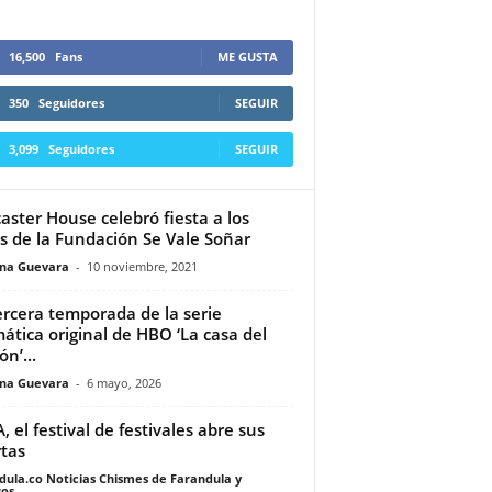
16,500
Fans
ME GUSTA
350
Seguidores
SEGUIR
3,099
Seguidores
SEGUIR
aster House celebró fiesta a los
s de la Fundación Se Vale Soñar
ina Guevara
-
10 noviembre, 2021
ercera temporada de la serie
ática original de HBO ‘La casa del
n’...
ina Guevara
-
6 mayo, 2026
, el festival de festivales abre sus
tas
dula.co Noticias Chismes de Farandula y
os
-