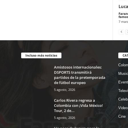
Luca
Faran
famos
7 marz
Incluso más noticias
CA
Colom
Amistosos internacionales:
DSPORTS transmitirá
Musi
partidos de la pretemporada
de fútbol europeo
Event
5 agosto, 2026
Telev
Celeb
Carlos Rivera regresa a
Colombia con ¡Vida México!
Video
Tour, 2 de...
Cine
5 agosto, 2026