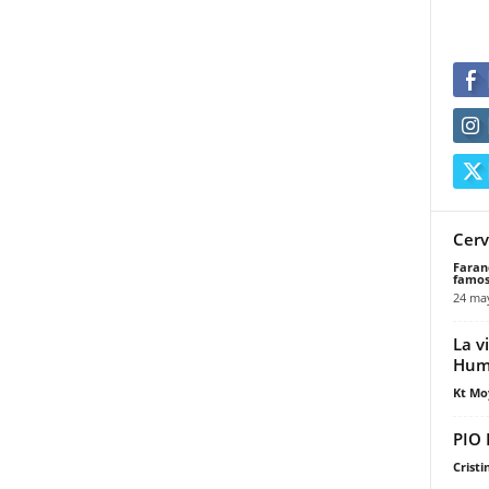
Cerv
Faran
famos
24 ma
La v
Hum
Kt Mo
PIO
Cristi