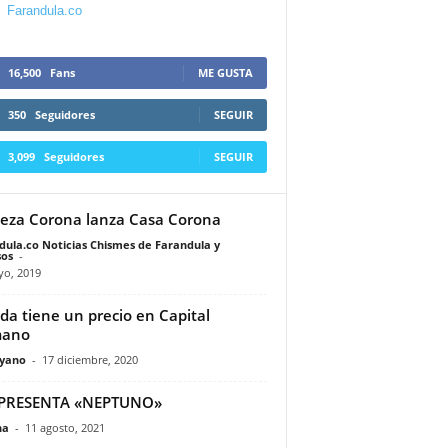
Farandula.co
16,500
Fans
ME GUSTA
350
Seguidores
SEGUIR
3,099
Seguidores
SEGUIR
eza Corona lanza Casa Corona
dula.co Noticias Chismes de Farandula y
os
-
yo, 2019
ida tiene un precio en Capital
ano
yano
-
17 diciembre, 2020
 PRESENTA «NEPTUNO»
na
-
11 agosto, 2021