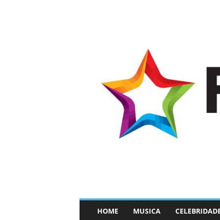
–
HOME
MUSICA
CELEBRIDAD
F