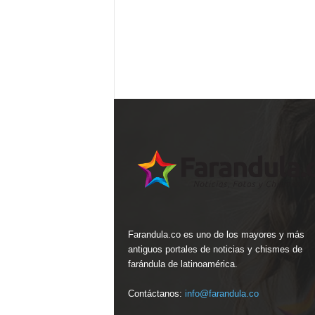
Farandula.co es uno de los mayores y más
antiguos portales de noticias y chismes de
farándula de latinoamérica.
Contáctanos:
info@farandula.co