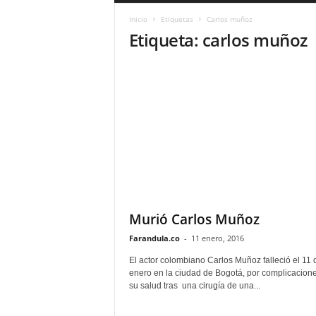
a
Inicio
Etiquetas
Carlos muñoz
r
Etiqueta: carlos muñoz
a
n
d
u
l
a
.
C
O
N
o
t
i
Murió Carlos Muñoz
c
Farandula.co
-
11 enero, 2016
i
a
El actor colombiano Carlos Muñoz falleció el 11 
s
enero en la ciudad de Bogotá, por complicacion
su salud tras una cirugía de una...
d
e