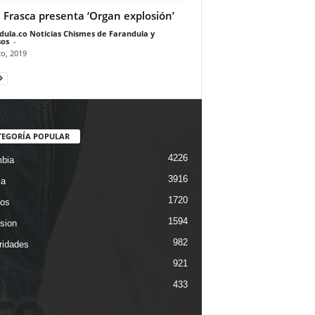
 Frasca presenta ‘Organ explosión’
dula.co Noticias Chismes de Farandula y
os
-
o, 2019
TEGORÍA POPULAR
4226
bia
3916
ca
1720
os
1594
ision
982
ridades
921
433