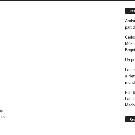
Rec
Amist
parti
Carlo
Méxic
Bogo
Un po
La se
a Net
mundi
Film&
Latin
Mado
de
es en
Re