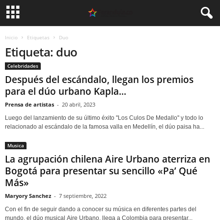
Inicio
Etiquetas
Duo
Etiqueta: duo
Celebridades
Después del escándalo, llegan los premios
para el dúo urbano Kapla...
Prensa de artistas
-
20 abril, 2023
Luego del lanzamiento de su último éxito ''Los Culos De Medallo'' y todo lo
relacionado al escándalo de la famosa valla en Medellín, el dúo paisa ha...
Musica
La agrupación chilena Aire Urbano aterriza en
Bogotá para presentar su sencillo «Pa’ Qué
Más»
Maryory Sanchez
-
7 septiembre, 2022
Con el fin de seguir dando a conocer su música en diferentes partes del
mundo, el dúo musical Aire Urbano, llega a Colombia para presentar...