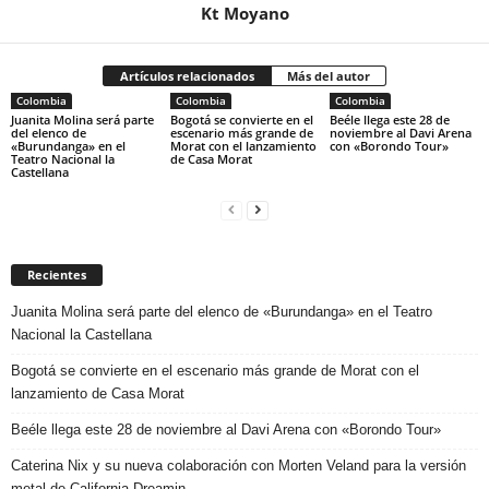
Kt Moyano
Artículos relacionados
Más del autor
Colombia
Colombia
Colombia
Juanita Molina será parte
Bogotá se convierte en el
Beéle llega este 28 de
del elenco de
escenario más grande de
noviembre al Davi Arena
«Burundanga» en el
Morat con el lanzamiento
con «Borondo Tour»
Teatro Nacional la
de Casa Morat
Castellana
Recientes
Juanita Molina será parte del elenco de «Burundanga» en el Teatro
Nacional la Castellana
Bogotá se convierte en el escenario más grande de Morat con el
lanzamiento de Casa Morat
Beéle llega este 28 de noviembre al Davi Arena con «Borondo Tour»
Caterina Nix y su nueva colaboración con Morten Veland para la versión
metal de California Dreamin