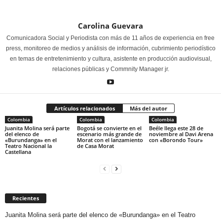
Carolina Guevara
Comunicadora Social y Periodista con más de 11 años de experiencia en free
press, monitoreo de medios y análisis de información, cubrimiento periodístico
en temas de entretenimiento y cultura, asistente en producción audiovisual,
relaciones públicas y Commnity Manager jr.
Artículos relacionados
Más del autor
Colombia
Colombia
Colombia
Juanita Molina será parte
Bogotá se convierte en el
Beéle llega este 28 de
del elenco de
escenario más grande de
noviembre al Davi Arena
«Burundanga» en el
Morat con el lanzamiento
con «Borondo Tour»
Teatro Nacional la
de Casa Morat
Castellana
Recientes
Juanita Molina será parte del elenco de «Burundanga» en el Teatro